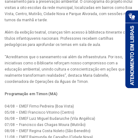
saneamento para a preservação ambiental. O cronograma do projeto inclui
visitas a oito escolas da rede municipal, localizadas em bairros como Boa
Vista, Centro, Mutirão, Cidade Nova e Parque Alvorada, com sessões nos
turnos da manhã e tarde.
Além da exibição teatral, crianças têm acesso à biblioteca itinerante com
títulos infantojuvenis nacionais. Professores recebem cartilhas
pedagógicas para aprofundar os temas em sala de aula.
“Acreditamos que o saneamento vai além da infraestrutura. Por isso,
iniciativas como o Biblioarte reforçam nosso compromisso com a
educação ambiental, unindo cultura e conscientização em ações que
realmente transformam realidades”, destaca Maria Gabrielle,
coordenadora de Operações da Águas de Timon.
Programação em Timon (MA)
04/08 – EMEF Firmo Pedreira (Boa Vista)
05/08 – EMEI Francisco Vitorino (Centro)
06/08 – EMEF Luiz Miguel Budaruiche (Vila Angélica)
07/08 – Francisco das Chagas Moura (Mutirão)
08/08 – EMEF Regina Costa Noleto (São Benedito)
11/08 – EMEF Raimunda de Carvalho (Cidade Nova)