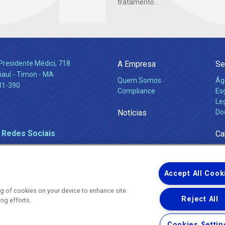
tratamento...
Presidente Médici, 718
A Empresa
Se
iauí - Timon - MA
Quem Somos
Ág
31-390
Compliance
Es
Leg
Notícias
Do
 Redes Sociais
Ca
Accept All Cook
ing of cookies on your device to enhance site
Reject All
ing efforts.
Uma empresa
Copyright ® 2026 - Todos os Direitos Reservados.
Cookies Settin