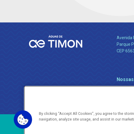
Avenida 
Parque P
CEP 656
Nossas
By clicking “Accept All Cookies”, you agree to the stor
navigation, analyze site usage, and assist in our market