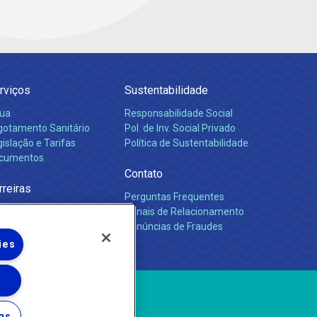
rviços
Sustentabilidade
ua
Responsabilidade Social
gotamento Sanitário
Pol. de Inv. Social Privado
islação e Tarifas
Política de Sustentabilidade
cumentos
Contato
rreiras
Perguntas Frequentes
Canais de Relacionamento
Denúncias de Fraudes
ies
gs