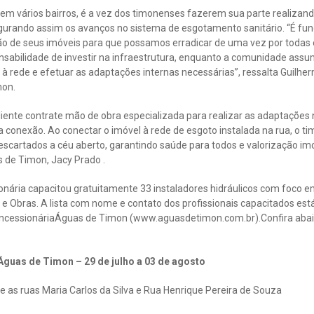
m vários bairros, é a vez dos timonenses fazerem sua parte realizando 
gurando assim os avanços no sistema de esgotamento sanitário. “É fu
o de seus imóveis para que possamos erradicar de uma vez por todas o
nsabilidade de investir na infraestrutura, enquanto a comunidade as
à rede e efetuar as adaptações internas necessárias”, ressalta Guilher
mon.
liente contrate mão de obra especializada para realizar as adaptações
 conexão. Ao conectar o imóvel à rede de esgoto instalada na rua, o t
scartados a céu aberto, garantindo saúde para todos e valorização imob
s de Timon, Jacy Prado .
nária capacitou gratuitamente 33 instaladores hidráulicos com foco em 
 e Obras. A lista com nome e contato dos profissionais capacitados est
oncessionáriaÁguas de Timon (www.aguasdetimon.com.br).Confira aba
guas de Timon – 29 de julho a 03 de agosto
 as ruas Maria Carlos da Silva e Rua Henrique Pereira de Souza