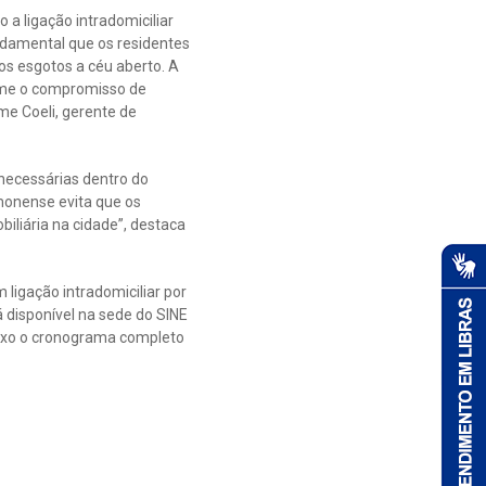
a ligação intradomiciliar
ndamental que os residentes
s esgotos a céu aberto. A
sume o compromisso de
me Coeli, gerente de
 necessárias dentro do
imonense evita que os
iliária na cidade”, destaca
ligação intradomiciliar por
á disponível na sede do SINE
ixo o cronograma completo