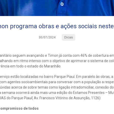
on programa obras e ações sociais neste f
Dicas
30/07/2024
anitário seguem avançando e Timon já conta com 46% de cobertura em
lhando em ritmo intenso com o objetivo de aprimorar o sistema de col
erência em todo o estado do Maranhão.
erviço estão localizadas no bairro Parque Piauí. Em paralelo às obras,
ta com agentes socioambientais para conversar com a população a respe
úvidas acerca de sobre temas como ligação intradomiciliar, conexão do 
ta semana ocorrerá ainda mais uma edição do Estamos Presentes – Mutir
CRAS do Parque Piauí( Av. Francisco Vitórino de Assunção, 1126)
compromisso de todos