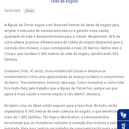
rede de esgoto
Dicas
06/02/2024
A Águas de Timon segue com diversas frentes de obras de esgoto para
ampliar o indicador de saneamento básico e garantir mais saúde,
qualidade de vida e desenvolvimento para a cidade. Atualmente, 40% da
zona urbana já possui infraestrutura de coleta de esgoto disponível para a
conexão dos imóveis, o que corresponde a mais 20 bairros, dentre eles o
Cocais, que recebeu 5.400 metros de rede de esgoto, beneficiando 900
famílias.
Osdeane Cristi, 41 anos, mora residencial Cocais e destaca os
investimentos como uma oportunidade de avanço no bairro e crescimento
do bairro. “Recentemente, tivemos obra aqui. Como moradora e como mãe
fico muito feliz pelo trabalho que a Águas de Timon fez, porque sei que
agora é mais saúde e menos esgoto a céu aberto”, destaca,
No bairro Joia, as obras estão seguem para a fase final. Ao todo, serão
implantados 8.390 metros de rede coletora de esgoto, o que beneficiará
mais de 1.085 famílias. Tão logo a obra finalize, a concessionária
recomenda que os moradores realizem a conexão dos imóveis à estrutura
instalada. Para isso, realiza um trabalho de conscientização porta a porta