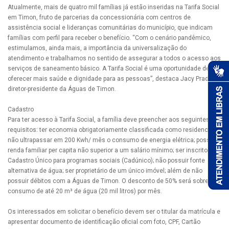
Atualmente, mais de quatro mil famílias já estão inseridas na Tarifa Social
em Timon, fruto de parcerias da concessionária com centros de
assistência social e lideranças comunitárias do município, que indicam
famílias com perfil para receber o benefício. “Com o cenário pandêmico,
estimulamos, ainda mais, a importância da universalização do
atendimento e trabalhamos no sentido de assegurar a todos o acesso aos
serviços de saneamento básico. A Tarifa Social é uma oportunidade de
oferecer mais saúde e dignidade para as pessoas”, destaca Jacy Prado,
diretor-presidente da Águas de Timon.
Cadastro
Para ter acesso à Tarifa Social, a família deve preencher aos seguintes
requisitos: ter economia obrigatoriamente classificada como residencial;
não ultrapassar em 200 Kwh/ mês o consumo de energia elétrica; possuir
renda familiar per capita não superior a um salário mínimo; ser inscrito no
Cadastro Único para programas sociais (Cadúnico); não possuir fonte
alternativa de água; ser proprietário de um único imóvel; além de não
possuir débitos com a Águas de Timon. O desconto de 50% será sobre o
consumo de até 20 m³ de água (20 mil litros) por mês.
Os interessados em solicitar o benefício devem ser o titular da matrícula e
apresentar documento de identificação oficial com foto, CPF, Cartão