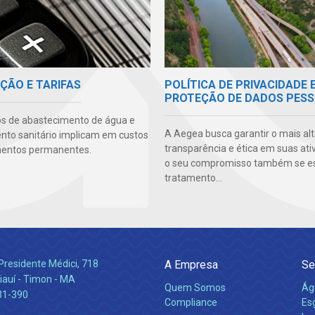
POLÍTICA DE PRIVACIDADE 
ÇÃO E TARIFAS
PROTEÇÃO DE DADOS PESS
os de abastecimento de água e
A Aegea busca garantir o mais alt
to sanitário implicam em custos
transparência e ética em suas ati
mentos permanentes.
o seu compromisso também se e
tratamento...
Presidente Médici, 718
A Empresa
Se
iauí - Timon - MA
Quem Somos
Ág
31-390
Compliance
Es