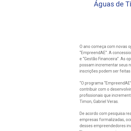
Águas de Ti
O ano começa com novas opo
“EmpreendAE”. A concessioná
e “Gestão Financeira”. As 
possam incrementar seus n
inscrições podem ser feita
“O programa “EmpreendAE” s
contribuir com o desenvolv
profissionais que incremen
Timon, Gabriel Veras.
De acordo com pesquisa rea
empresas formalizadas, ocu
desses empreendedores inv