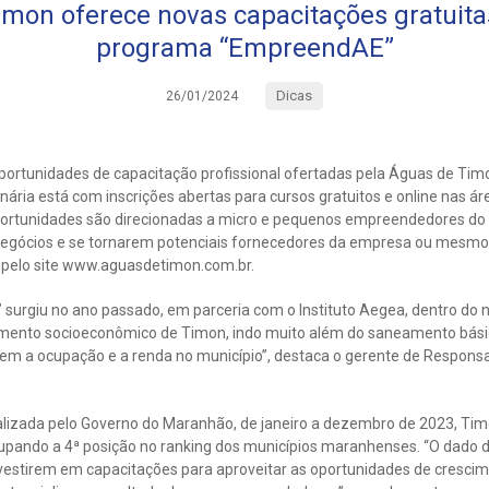
mon oferece novas capacitações gratuitas
programa “EmpreendAE”
Dicas
26/01/2024
rtunidades de capacitação profissional ofertadas pela Águas de Timo
ria está com inscrições abertas para cursos gratuitos e online nas á
oportunidades são direcionadas a micro e pequenos empreendedores do 
egócios e se tornarem potenciais fornecedores da empresa ou mesmo 
s pelo site www.aguasdetimon.com.br.
urgiu no ano passado, em parceria com o Instituto Aegea, dentro do
imento socioeconômico de Timon, indo muito além do saneamento básico
tem a ocupação e a renda no município”, destaca o gerente de Responsa
lizada pelo Governo do Maranhão, de janeiro a dezembro de 2023, Tim
pando a 4ª posição no ranking dos municípios maranhenses. “O dado 
estirem em capacitações para aproveitar as oportunidades de crescim