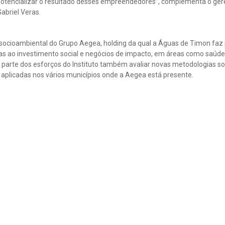
otencializar o resultado desses empreendedores”, complementa o ger
abriel Veras.
o socioambiental do Grupo Aegea, holding da qual a Águas de Timon fa
as ao investimento social e negócios de impacto, em áreas como saúde
parte dos esforços do Instituto também avaliar novas metodologias soc
aplicadas nos vários municípios onde a Aegea está presente.
s