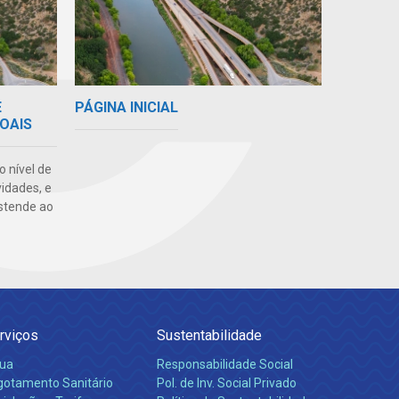
E
PÁGINA INICIAL
OAIS
o nível de
vidades, e
stende ao
rviços
Sustentabilidade
ua
Responsabilidade Social
gotamento Sanitário
Pol. de Inv. Social Privado