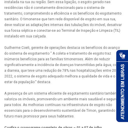
instalada na rua ou região. Sem essa ligação, o esgoto gerado nas
residências não é corretamente direcionado para o sistema de
tratamento, comprometendo a eficiência e os benefícios do esgotamento
sanitário. O timonense que tem rede disponível de esgoto em sua rua,
deve realizar as adaptações internas das tubulações do imóvel, desativar
sua fossa séptica e conectar-se ao Terminal de Inspeção e Limpeza (TIL)
instalado em sua calçada.
Guilherme Coeli, gerente de operações destaca os benefícios do avanço
do sistema de esgotamento “ A coleta e tratamento de esgoto traz
inúmeros benefícios para as famílias timonenses. Além de reduzir
significativamente a incidência de doenças transmitidas pela água, como
a diarreia, que teve uma redução de 78% nas hospitalizações entre 2015 e
2022, o sistema de esgoto adequado melhora a qualidade de vida e o bem-
estar da população.” destaca.
A presença de um sistema eficiente de esgotamento sanitário também
valoriza os imóveis, promovendo um ambiente mais saudável e seguro
para todos. As melhorias contínuas na infraestrutura de esgoto são
essenciais para o desenvolvimento sustentável de Timon, garantindo um
futuro mais promissor para seus habitantes.
Confira o cronograma completo de obras – 01 a 07 de julho