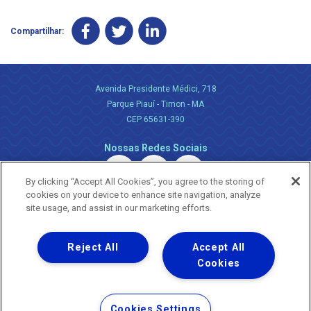
Compartilhar:
Avenida Presidente Médici, 718
Parque Piauí - Timon - MA
CEP 65631-390
Nossas Redes Sociais
By clicking “Accept All Cookies”, you agree to the storing of
cookies on your device to enhance site navigation, analyze
site usage, and assist in our marketing efforts.
Reject All
Accept All
Uma empresa
Copyright ® 2026 - Todos os Direitos Reservados.
Cookies
Nossa natureza movimenta a vida
Termos Gerais de Uso de Sites e Aplicativos
Cookies Settings