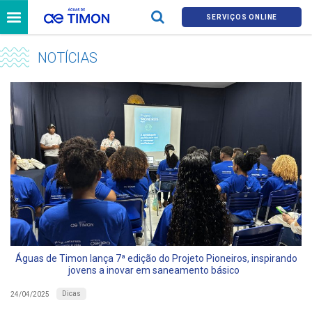
SERVIÇOS ONLINE
NOTÍCIAS
Águas de Timon lança 7ª edição do Projeto Pioneiros, inspirando
jovens a inovar em saneamento básico
Dicas
24/04/2025