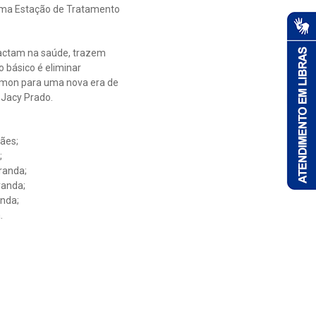
 uma Estação de Tratamento
pactam na saúde, trazem
o básico é eliminar
Timon para uma nova era de
 Jacy Prado.
ães;
;
randa;
randa;
anda;
.