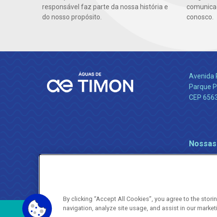
responsável faz parte da nossa história e
comunicaç
do nosso propósito.
conosco.
Avenida 
Parque P
CEP 656
Nossas
By clicking “Accept All Cookies”, you agree to the stor
navigation, analyze site usage, and assist in our market