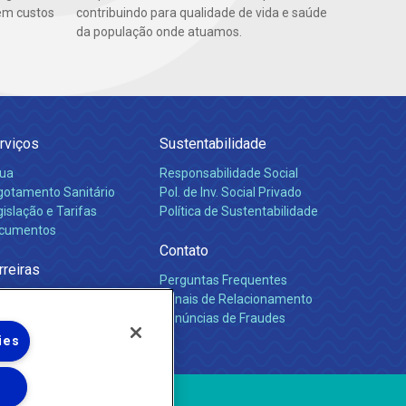
em custos
contribuindo para qualidade de vida e saúde
da população onde atuamos.
rviços
Sustentabilidade
ua
Responsabilidade Social
gotamento Sanitário
Pol. de Inv. Social Privado
islação e Tarifas
Política de Sustentabilidade
cumentos
Contato
rreiras
Perguntas Frequentes
Canais de Relacionamento
Denúncias de Fraudes
ies