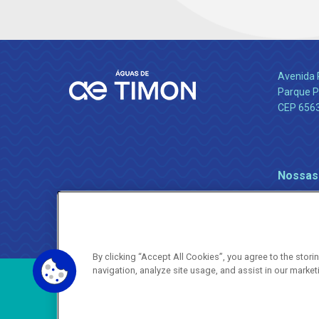
Avenida 
Parque P
CEP 656
Nossas
By clicking “Accept All Cookies”, you agree to the stor
navigation, analyze site usage, and assist in our market