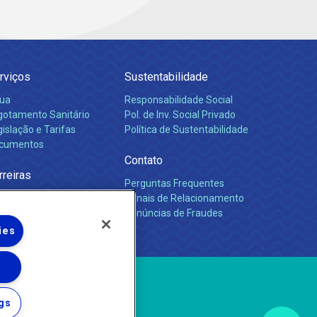
rviços
Sustentabilidade
ua
Responsabilidade Social
gotamento Sanitário
Pol. de Inv. Social Privado
islação e Tarifas
Política de Sustentabilidade
cumentos
Contato
rreiras
Perguntas Frequentes
Canais de Relacionamento
Denúncias de Fraudes
ies
gs