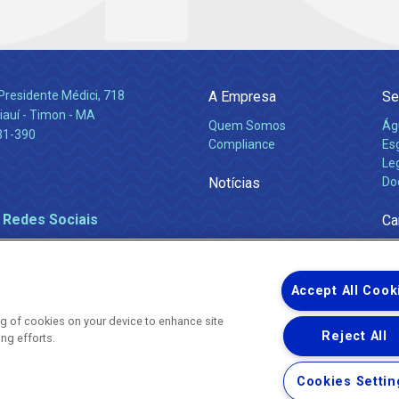
Presidente Médici, 718
A Empresa
Se
iauí - Timon - MA
Quem Somos
Ág
31-390
Compliance
Es
Leg
Notícias
Do
 Redes Sociais
Ca
Accept All Cook
ing of cookies on your device to enhance site
Reject All
ing efforts.
Uma empresa
Copyright ® 2026 - Todos os Direitos Reservados.
Nossa natureza movimenta a vida
Cookies Settin