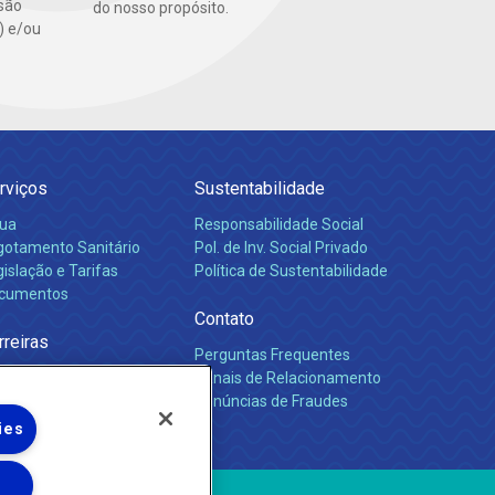
são
do nosso propósito.
s) e/ou
rviços
Sustentabilidade
ua
Responsabilidade Social
gotamento Sanitário
Pol. de Inv. Social Privado
islação e Tarifas
Política de Sustentabilidade
cumentos
Contato
rreiras
Perguntas Frequentes
Canais de Relacionamento
Denúncias de Fraudes
ies