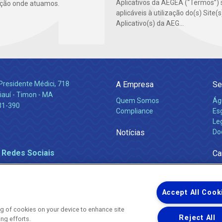
Aplicativos da AEGEA (“Termos”) 
ção onde atuamos.
aplicáveis à utilização do(s) Site(
Aplicativo(s) da AEG...
Presidente Médici, 718
A Empresa
Se
iauí - Timon - MA
Quem Somos
Ág
31-390
Compliance
Es
Leg
Notícias
Do
 Redes Sociais
Ca
Accept All Cook
ing of cookies on your device to enhance site
Reject All
ing efforts.
Uma empresa