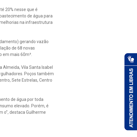
té 20% nesse que é
 abastecimento de água para
elhorias na infraestrutura
 andamento) gerando vazão
alação de 68 novas
do em mais 60m³.
 Almeida, Vila Santa Isabel
mergulhadores. Poços também
ntro, Sete Estrelas, Centro
mento de água por toda
onsumo elevado. Porém, é
m o”, destaca Guilherme