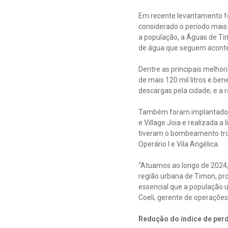
Em recente levantamento f
considerado o período mais
a população, a Águas de Ti
de água que seguem aconte
Dentre as principais melho
de mais 120 mil litros e be
descargas pela cidade; e a
Também foram implantados 8
e Village Joia e realizada
tiveram o bombeamento troca
Operário I e Vila Angélica.
“Atuamos ao longo de 2024,
região urbana de Timon, p
essencial que a população 
Coeli, gerente de operações
Redução do índice de per