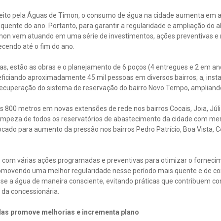
eito pela Águas de Timon, o consumo de água na cidade aumenta em a
 quente do ano. Portanto, para garantir a regularidade e ampliação do
mon vem atuando em uma série de investimentos, ações preventivas e m
cendo até o fim do ano.
rias, estão as obras e o planejamento de 6 poços (4 entregues e 2 em
neficiando aproximadamente 45 mil pessoas em diversos bairros; a, inst
 recuperação do sistema de reservação do bairro Novo Tempo, amplian
00 metros em novas extensões de rede nos bairros Cocais, Joia, Júlia
 a limpeza de todos os reservatórios de abastecimento da cidade com 
do para aumento da pressão nos bairros Pedro Patrício, Boa Vista, Ce
 com várias ações programadas e preventivas para otimizar o forneci
romovendo uma melhor regularidade nesse período mais quente e de c
use a água de maneira consciente, evitando práticas que contribuem co
 da concessionária.
das promove melhorias e incrementa plano