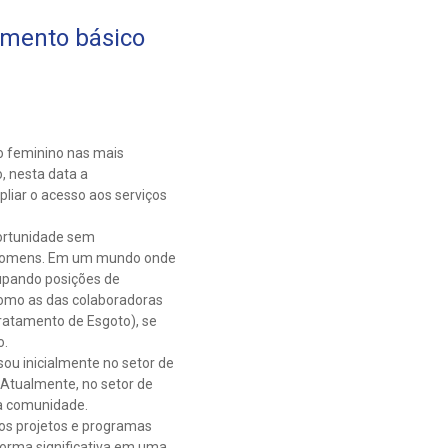
amento básico
o feminino nas mais
, nesta data a
liar o acesso aos serviços
ortunidade sem
s homens. Em um mundo onde
upando posições de
 como as das colaboradoras
Tratamento de Esgoto), se
o.
sou inicialmente no setor de
 Atualmente, no setor de
 a comunidade.
 os projetos e programas
 forma significativa em uma