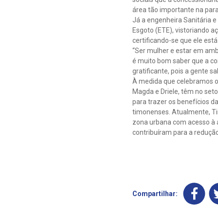
área tão importante na par
Já a engenheira Sanitária e
Esgoto (ETE), vistoriando 
certificando-se que ele est
“Ser mulher e estar em amb
é muito bom saber que a co
gratificante, pois a gente 
À medida que celebramos o 
Magda e Driele, têm no se
para trazer os benefícios 
timonenses. Atualmente, Ti
zona urbana com acesso à á
contribuíram para a redução
Compartilhar: