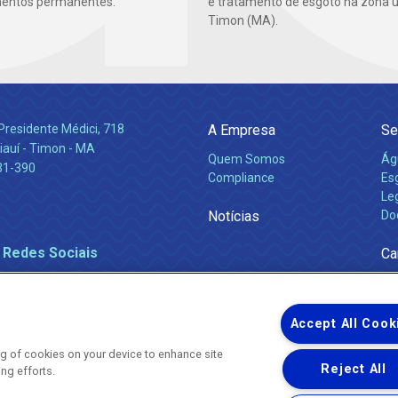
mentos permanentes.
e tratamento de esgoto na zona 
Timon (MA).
Presidente Médici, 718
A Empresa
Se
iauí - Timon - MA
Quem Somos
Ág
31-390
Compliance
Es
Leg
Notícias
Do
 Redes Sociais
Ca
Accept All Cook
ing of cookies on your device to enhance site
Reject All
ing efforts.
Uma empresa
Copyright ® 2026 - Todos os Direitos Reservados.