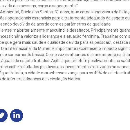
a a vida das pessoas, como o saneamento.’’
 Ambiental, Driele dos Santos, 31 anos, atua como supervisora de Est
ações operacionais essenciais para o tratamento adequado do esgoto q
á sendo devolvido de acordo com os parâmetros de qualidade.
ientes majoritariamente masculino, é desafiador. Principalmente quan
ncessionária valoriza a liderança e a atuação feminina. Trabalhar com
sabe que gera mais saúde e qualidade de vida para as pessoas”, destaca 
Dia Internacional da Mulher, é importante reconhecer o impacto signif
tor de saneamento básico. Como vozes atuantes do saneamento na cida
da água e do esgoto tratados. Ações que refletem positivamente na saú
mon colhe resultados positivos dos investimentos realizados no sane
gua tratada, a cidade maranhense avança para os 40% de coleta e tra
 de inúmeras doenças de veiculação hídrica.