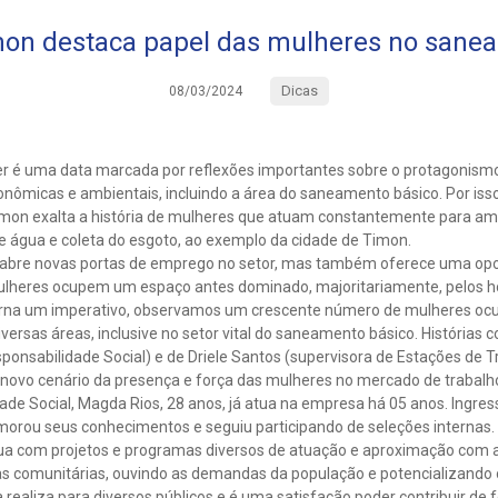
on destaca papel das mulheres no sane
Dicas
08/03/2024
her é uma data marcada por reflexões importantes sobre o protagonism
conômicas e ambientais, incluindo a área do saneamento básico. Por isso
mon exalta a história de mulheres que atuam constantemente para amp
e água e coleta do esgoto, ao exemplo da cidade de Timon.
abre novas portas de emprego no setor, mas também oferece uma op
ulheres ocupem um espaço antes dominado, majoritariamente, pelo
torna um imperativo, observamos um crescente número de mulheres oc
iversas áreas, inclusive no setor vital do saneamento básico. Histórias
ponsabilidade Social) e de Driele Santos (supervisora de Estações de 
ovo cenário da presença e força das mulheres no mercado de trabalh
ade Social, Magda Rios, 28 anos, já atua na empresa há 05 anos. Ingres
morou seus conhecimentos e seguiu participando de seleções internas.
tua com projetos e programas diversos de atuação e aproximação com
ças comunitárias, ouvindo as demandas da população e potencializando
a realiza para diversos públicos e é uma satisfação poder contribuir de