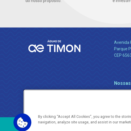
do nosso propósito.
e investi
Avenida 
Parque P
CEP 656
Nossas
By clicking “Accept All Cookies”, you agree to the stor
navigation, analyze site usage, and assist in our market