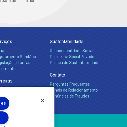
urbana de
Timon.
rviços
Sustentabilidade
ua
Responsabilidade Social
gotamento Sanitário
Pol. de Inv. Social Privado
islação e Tarifas
Política de Sustentabilidade
cumentos
Contato
rreiras
Perguntas Frequentes
Canais de Relacionamento
Denúncias de Fraudes
ies