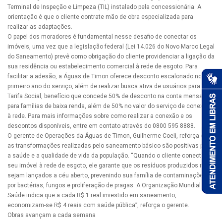
Terminal de Inspeção e Limpeza (TIL) instalado pela concessionária. A
orientação é que o cliente contrate mão de obra especializada para
realizar as adaptações.
O papel dos moradores é fundamental nesse desafio de conectar os
imóveis, uma vez que a legislação federal (Lei 14.026 do Novo Marco Legal
do Saneamento) prevê como obrigação do cliente providenciar a ligação da
sua residência ou estabelecimento comercial à rede de esgoto. Para
facilitar a adesão, a Águas de Timon oferece desconto escalonado no
primeiro ano do serviço, além de realizar busca ativa de usuários para a
Tarifa Social, benefício que concede 50% de desconto na conta mensal
para famílias de baixa renda, além de 50% no valor do serviço de conexão
à rede. Para mais informações sobre como realizar a conexão e os
descontos disponíveis, entre em contato através do 0800 595 8888.
O gerente de Operações da Águas de Timon, Guilherme Coeli, reforça que
as transformações realizadas pelo saneamento básico são positivas para
a saúde e a qualidade de vida da população. “Quando o cliente conecta
seu imóvel à rede de esgoto, ele garante que os resíduos produzidos não
sejam lançados a céu aberto, prevenindo sua família de contaminações
por bactérias, fungos e proliferação de pragas. A Organização Mundial da
Saúde indica que a cada R$ 1 real investido em saneamento,
economizam-se R$ 4 reais com saúde pública”, reforça o gerente.
Obras avançam a cada semana