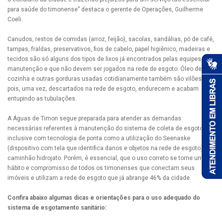
para saúde do timonense” destaca o gerente de Operações, Guilherme
Coeli.
Canudos, restos de comidas (arroz, feijão), sacolas, sandálias, pó de café,
tampas, fraldas, preservativos, fios de cabelo, papel higiênico, madeiras e
tecidos são só alguns dos tipos de lixos já encontrados pelas equipes de
manutenção e que não devem ser jogados na rede de esgoto. Óleo de
cozinha e outras gorduras usadas cotidianamente também são vilões,
pois, uma vez, descartados na rede de esgoto, endurecem e acabam
entupindo as tubulações.
A Águas de Timon segue preparada para atender as demandas
necessárias referentes à manutenção do sistema de coleta de esgoto,
inclusive com tecnologia de ponta como a utilização do Seenaske
(dispositivo com tela que identifica danos e objetos na rede de esgoto) e o
caminhão hidrojato. Porém, é essencial, que o uso correto se torne um
hábito e compromisso de todos os timonenses que conectam seus
imóveis e utilizam a rede de esgoto que já abrange 46% da cidade.
Confira abaixo algumas dicas e orientações para o uso adequado do
sistema de esgotamento sanitário: