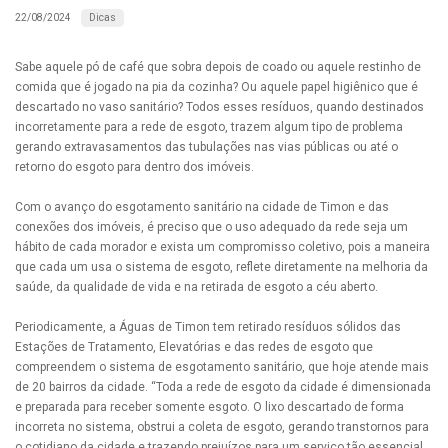
Dicas
22/08/2024
Sabe aquele pó de café que sobra depois de coado ou aquele restinho de
comida que é jogado na pia da cozinha? Ou aquele papel higiênico que é
descartado no vaso sanitário? Todos esses resíduos, quando destinados
incorretamente para a rede de esgoto, trazem algum tipo de problema
gerando extravasamentos das tubulações nas vias públicas ou até o
retorno do esgoto para dentro dos imóveis.
Com o avanço do esgotamento sanitário na cidade de Timon e das
conexões dos imóveis, é preciso que o uso adequado da rede seja um
hábito de cada morador e exista um compromisso coletivo, pois a maneira
que cada um usa o sistema de esgoto, reflete diretamente na melhoria da
saúde, da qualidade de vida e na retirada de esgoto a céu aberto.
Periodicamente, a Águas de Timon tem retirado resíduos sólidos das
Estações de Tratamento, Elevatórias e das redes de esgoto que
compreendem o sistema de esgotamento sanitário, que hoje atende mais
de 20 bairros da cidade. “Toda a rede de esgoto da cidade é dimensionada
e preparada para receber somente esgoto. O lixo descartado de forma
incorreta no sistema, obstrui a coleta de esgoto, gerando transtornos para
o cotidiano da cidade e trazendo prejuízos para um serviço tão essencial