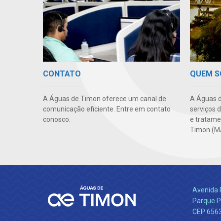
CONTATO
QUEM 
A Águas de Timon oferece um canal de
A Águas d
comunicação eficiente. Entre em contato
serviços 
conosco.
e tratame
Timon (M
Avenida 
Parque P
CEP 656