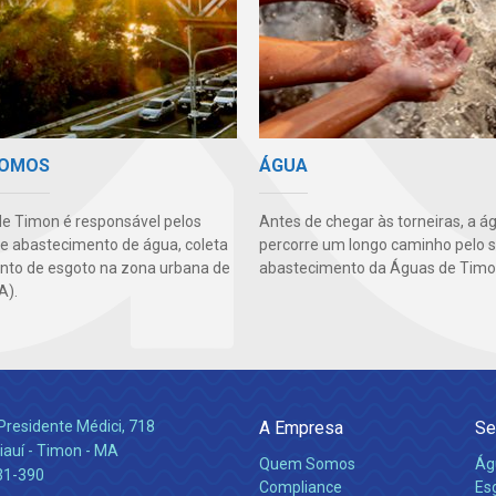
SOMOS
ÁGUA
e Timon é responsável pelos
Antes de chegar às torneiras, a á
de abastecimento de água, coleta
percorre um longo caminho pelo 
nto de esgoto na zona urbana de
abastecimento da Águas de Timo
A).
Presidente Médici, 718
A Empresa
Se
iauí - Timon - MA
Quem Somos
Ág
31-390
Compliance
Es