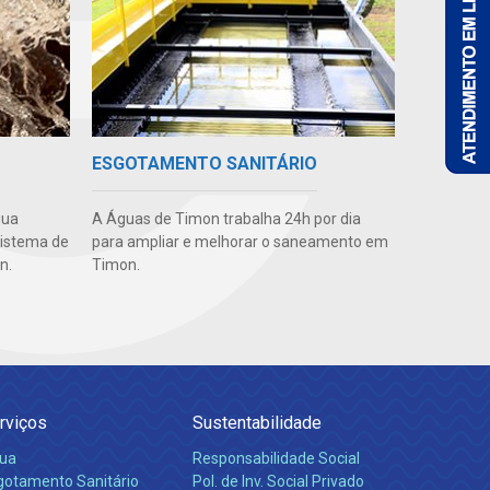
ESGOTAMENTO SANITÁRIO
gua
A Águas de Timon trabalha 24h por dia
sistema de
para ampliar e melhorar o saneamento em
n.
Timon.
rviços
Sustentabilidade
ua
Responsabilidade Social
gotamento Sanitário
Pol. de Inv. Social Privado