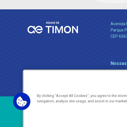
Avenida 
Parque P
CEP 656
Nossas
By clicking “Accept All Cookies”, you agree to the stor
navigation, analyze site usage, and assist in our market