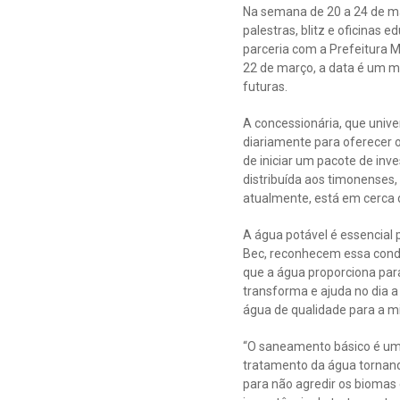
Na semana de 20 a 24 de ma
palestras, blitz e oficina
parceria com a Prefeitura M
22 de março, a data é um m
futuras.
A concessionária, que univ
diariamente para oferecer o
de iniciar um pacote de inv
distribuída aos timonenses,
atualmente, está em cerca 
A água potável é essencial 
Bec, reconhecem essa condi
que a água proporciona para
transforma e ajuda no dia a
água de qualidade para a mi
“O saneamento básico é uma
tratamento da água tornan
para não agredir os biomas