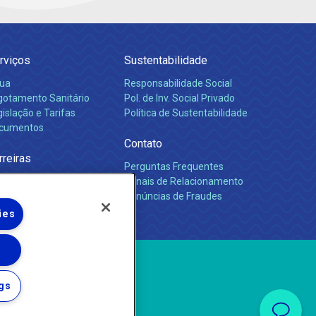
rviços
Sustentabilidade
ua
Responsabilidade Social
gotamento Sanitário
Pol. de Inv. Social Privado
islação e Tarifas
Política de Sustentabilidade
cumentos
Contato
rreiras
Perguntas Frequentes
Canais de Relacionamento
Denúncias de Fraudes
ies
gs