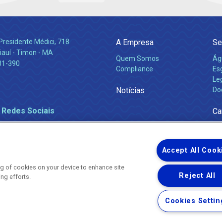
Presidente Médici, 718
A Empresa
Se
iauí - Timon - MA
Quem Somos
Ág
31-390
Compliance
Es
Leg
Notícias
Do
 Redes Sociais
Ca
Accept All Cook
ing of cookies on your device to enhance site
Reject All
ing efforts.
Uma empresa
Copyright ® 2026 - Todos os Direitos Reservados.
Nossa natureza movimenta a vida
Cookies Settin
Termos Gerais de Uso de Sites e Aplicativos