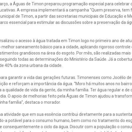
rço, a Águas de Timon preparou programação especial para celebrar 
s educativas. A empresa implementará a campanha “Quem preserva, tem 
unicipal de Timon, a partir das secretarias municipais de Educação e
arco essencial para estimular as discussões sobre a preservação da ág
ersalizou o acesso à água tratada em Timon logo no primeiro ano de at
 melhor saneamento básico para a cidade, aplicando rigoroso controle
estimentos grandiosos na área do esgoto. Por mês, são realizadas mais
 seguindo todas as determinações do Ministério da Saúde. Já a cobertu
de 40% da zona urbana da cidade.
para garantir a vida das gerações futuras. Timonenses como Jocélio de 
ção e reforçam a importância da água. “Moro há muitos anos no bairro
 a qualidade de vida da gente, da minha família. Ter água regular e de
 dia. O apoio de melhorias feito pela Águas de Timon ajudou a transfor
nha família”, destaca o morador.
 atividade que em sua essência contribui diretamente para a sustentab
do-a potável para o consumo humano, bem como no tratamento do esg
 e consequentemente o ciclo da água. Discutir com a população o cons