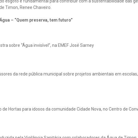
do esgoto é fundamental para contribuir com a sustentabilidade das ge
 de Timon, Renee Chaveiro.
gua – “Quem preserva, tem futuro”
estra sobre “Água invisível”, na EMEF José Sarney
ores da rede pública municipal sobre projetos ambientais em escolas,
 de Hortas para idosos da comunidade Cidade Nova, no Centro de Convi
duzida pela Vigilância Sanitária com colaboradores da Água de Timon,