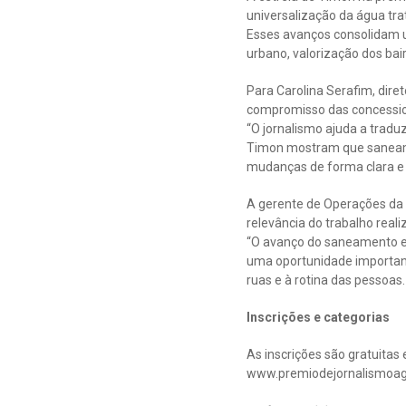
universalização da água tr
Esses avanços consolidam u
urbano, valorização dos bai
Para Carolina Serafim, dire
compromisso das concessio
“O jornalismo ajuda a traduz
Timon mostram que saneame
mudanças de forma clara e 
A gerente de Operações da
relevância do trabalho real
“O avanço do saneamento em
uma oportunidade importan
ruas e à rotina das pessoas
Inscrições e categorias
As inscrições são gratuitas
www.premiodejornalismoagua