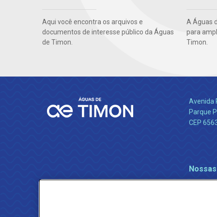
Aqui você encontra os arquivos e
A Águas d
documentos de interesse público da Águas
para ampl
de Timon.
Timon.
Avenida 
Parque P
CEP 656
Nossas