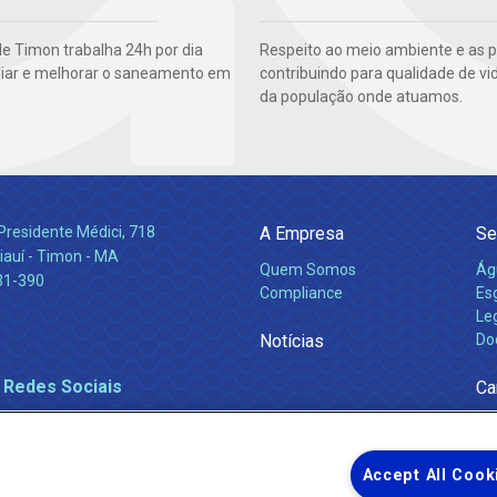
e Timon trabalha 24h por dia
Respeito ao meio ambiente e as 
iar e melhorar o saneamento em
contribuindo para qualidade de vi
da população onde atuamos.
Presidente Médici, 718
A Empresa
Se
iauí - Timon - MA
Quem Somos
Ág
31-390
Compliance
Es
Leg
Notícias
Do
 Redes Sociais
Ca
Accept All Cook