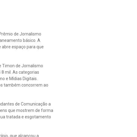
 Prêmio de Jornalismo
 saneamento básico. A
e abre espaço para que
de Timon de Jornalismo
8 mil. As categorias
o e Mídias Digitais.
ritos também concorrem ao
studantes de Comunicação a
gens que mostrem de forma
água tratada e esgotamento
pio, que alcançou a