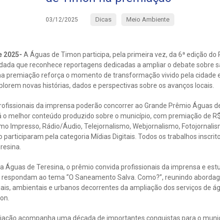
Dicas
Meio Ambiente
03/12/2025
e 2025-
A Águas de Timon participa, pela primeira vez, da 6ª edição do
olidada que reconhece reportagens dedicadas a ampliar o debate sobre
na premiação reforça o momento de transformação vivido pela cidade 
xplorem novas histórias, dados e perspectivas sobre os avanços locais.
profissionais da imprensa poderão concorrer ao Grande Prêmio Águas 
 o melhor conteúdo produzido sobre o município, com premiação de R$ 
o Impresso, Rádio/Áudio, Telejornalismo, Webjornalismo, Fotojornalism
participaram pela categoria Mídias Digitais. Todos os trabalhos insc
resina.
a Águas de Teresina, o prêmio convida profissionais da imprensa e e
e respondam ao tema “O Saneamento Salva. Como?”, reunindo aborda
ciais, ambientais e urbanos decorrentes da ampliação dos serviços de 
mon.
iação acompanha uma década de importantes conquistas para o municí