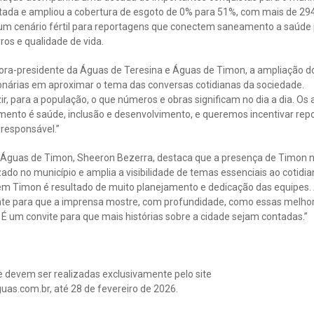
atada e ampliou a cobertura de esgoto de 0% para 51%, com mais de 294
m cenário fértil para reportagens que conectem saneamento a saúde 
rros e qualidade de vida.
tora-presidente da Águas de Teresina e Águas de Timon, a ampliação do
nárias em aproximar o tema das conversas cotidianas da sociedade.
ir, para a população, o que números e obras significam no dia a dia. Os
nto é saúde, inclusão e desenvolvimento, e queremos incentivar rep
responsável.”
 Águas de Timon, Sheeron Bezerra, destaca que a presença de Timon n
izado no município e amplia a visibilidade de temas essenciais ao cotidi
 Timon é resultado de muito planejamento e dedicação das equipes. 
te para que a imprensa mostre, com profundidade, como essas melhor
. É um convite para que mais histórias sobre a cidade sejam contadas.”
 e devem ser realizadas exclusivamente pelo site
s.com.br, até 28 de fevereiro de 2026.