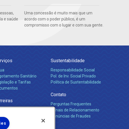
Uma concessão é muito mais que um
pessoas,
acordo com o poder público, é um
da e saúde
compromisso com o lugar e com sua gente.
rviços
Sustentabilidade
ua
Responsabilidade Social
gotamento Sanitário
Pol. de Inv. Social Privado
islação e Tarifas
Política de Sustentabilidade
cumentos
Contato
rreiras
Perguntas Frequentes
Canais de Relacionamento
Denúncias de Fraudes
ies