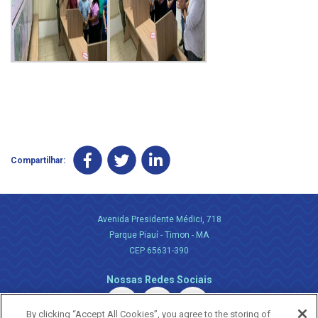
Compartilhar:
Avenida Presidente Médici, 718
Parque Piauí - Timon - MA
CEP 65631-390
Nossas Redes Sociais
By clicking “Accept All Cookies”, you agree to the storing of