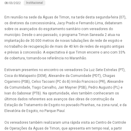
Institucional
08/03/2022
Em reunião na sede da Águas de Timon, na tarde desta segunda-feira (07),
os diretores da concessionária, Jacy Prado e Fernando Lima, debateram
sobre os avançados do esgotamento sanitário com vereadores do
município. Desde o ano passado, o programa Timon Saneada 2 atua na
implantação de 30.000 metros de novas tubulações de rede de esgoto e
no trabalho de recuperação de mais de 40 km de redes de esgoto antigas
e prévias à concessão. A expectativa é que Timon encerre o ano com 33%
de cobertura, tornando-se referência no Maranhão.
Estiveram presentes no encontro os vereadores Da Luz Sete Estrelas (PT),
Coca do Matapasto (DEM), Alexandre da Comunidade (PDT), Chagas
Cigarreiro (PSB), Celso Tacoani (PC do B) Irmão Francisco (PR), Alexandre
da Comunidade, Tiago Carvalho, Jair Mayner (PSB), Pedro Augusto (P.L) e
Ivan do Saborear (PTB). Na oportunidade, eles também conheceram os
últimos dados referentes aos avanços das obras de construção da
Estação de Tratamento de Esgoto no povoado Piranhas, na zona rural, e da
Elevatória de Esgoto, no Parque Piauí.
Os vereadores também realizaram uma rápida visita ao Centro de Controle
de Operações da Águas de Timon, que apresenta em tempo real, a partir