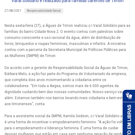
Varal Solidário é realizado para famílias carentes de Timon
Responsabilidade Social
27/08/2021
Nesta sexta-feira (27), a Águas de Timon realizou o I Varal Solidário para as
famílias do bairro Cidade Nova 2. O evento contou com palestras sobre
consumo consciente e uso racional da água, além de distribuição de
livros, brinquedos e roupas femininas, masculinas e infantis. A iniciativa
contou com a parceria da Secretaria Municipal de Políticas Públicas para
as Mulheres (SMPM) de Timon.
De acordo com a gerente de Responsabilidade Social da Águas de Timon,
Bárbara Melo, a ação faz parte do Programa de Voluntariado da empresa,
que completa dois anos movimentando a cidadania entre os
colaboradores. “Em toda a Aegea, somos mais de 6.000 agentes da
dignidade cuidando bem das nossas comunidades. Nosso serviço vai
além. Estamos também nos bairros levando mais cidadania e bem-estar
aos timonenses”, conta.
Para a assistente social da SMPM, Kamila Gedeon, o I Varal Solidário ainda
é uma forma de incentivar o empoderamento feminino. “A ação foi voltada
para o empoderamento e liderança feminina. É uma forma de cuidar
dessas mulheres que estão em casa sem nenhuma geração de renda em