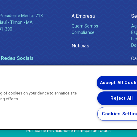
Presidente Médici, 718
A Empresa
Se
iauí - Timon - MA
Quem Somos
Ág
31-390
Compliance
Es
Leg
Notícias
Do
 Redes Sociais
Ca
Accept All Cook
ing of cookies on your device to enhance site
Reject All
ing efforts.
Uma empresa
Copyright ® 2026 - Todos os Direitos Reservados.
Nossa natureza movimenta a vida
Cookies Settin
Termos Gerais de Uso de Sites e Aplicativos
Política de Privacidade e Proteção de Dados