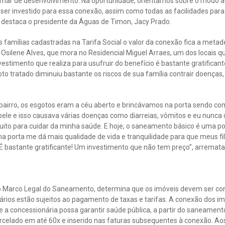
mar de desenvolvimento. Na oportunidade, orientamos sobre o modo a
 ser investido para essa conexão, assim como todas as facilidades par
 destaca o presidente da Águas de Timon, Jacy Prado.
s famílias cadastradas na Tarifa Social o valor da conexão fica a metad
 Osilene Alves, que mora no Residencial Miguel Arraes, um dos locais qu
estimento que realiza para usufruir do benefício é bastante gratificant
oto tratado diminuiu bastante os riscos de sua família contrair doenças,
o bairro, os esgotos eram a céu aberto e brincávamos na porta sendo 
pele e isso causava várias doenças como diarreias, vômitos e eu nunca
to para cuidar da minha saúde. E hoje, o saneamento básico é uma por
ha porta me dá mais qualidade de vida e tranquilidade para que meus f
 É bastante gratificante! Um investimento que não tem preço”, arremat
ovo Marco Legal do Saneamento, determina que os imóveis devem ser co
etários estão sujeitos ao pagamento de taxas e tarifas. A conexão dos im
ue a concessionária possa garantir saúde pública, a partir do saneament
arcelado em até 60x e inserido nas faturas subsequentes à conexão. Aos