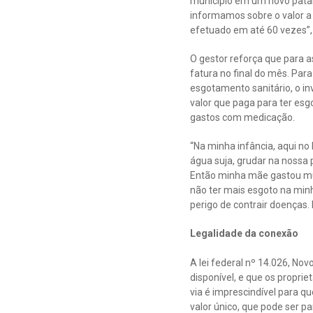
município em um novo pata
informamos sobre o valor a
efetuado em até 60 vezes”,
O gestor reforça que para a
fatura no final do mês. Para
esgotamento sanitário, o inv
valor que paga para ter esg
gastos com medicação.
“Na minha infância, aqui n
água suja, grudar na nossa 
Então minha mãe gastou mui
não ter mais esgoto na min
perigo de contrair doenças.
Legalidade da conexão
A lei federal nº 14.026, N
disponível, e que os propri
via é imprescindível para q
valor único, que pode ser p