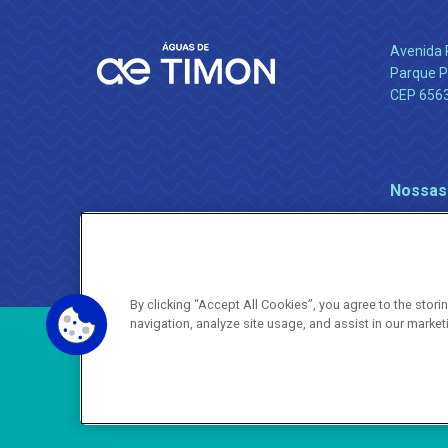
Avenida 
Parque P
CEP 656
Nossas
By clicking “Accept All Cookies”, you agree to the stor
navigation, analyze site usage, and assist in our market