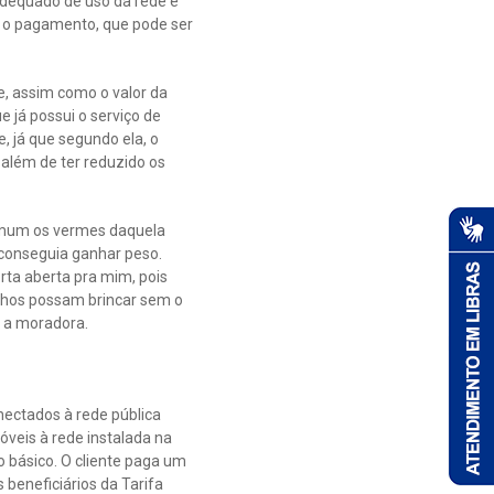
dequado de uso da rede e
a o pagamento, que pode ser
e, assim como o valor da
e já possui o serviço de
e, já que segundo ela, o
 além de ter reduzido os
comum os vermes daquela
 conseguia ganhar peso.
ta aberta pra mim, pois
ilhos possam brincar sem o
a a moradora.
nectados à rede pública
óveis à rede instalada na
o básico. O cliente paga um
 beneficiários da Tarifa