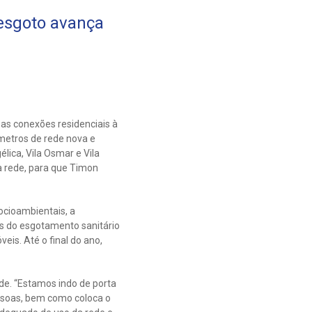
 esgoto avança
as conexões residenciais à
 metros de rede nova e
lica, Vila Osmar e Vila
 rede, para que Timon
ocioambientais, a
os do esgotamento sanitário
eis. Até o final do ano,
de. “Estamos indo de porta
essoas, bem como coloca o