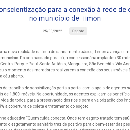
onscientização para a conexão à rede de
no município de Timon
Esgoto
25/03/2022
 uma nova realidade na área de saneamento básico, Timon avança com 
 município. Do ano passado para cá, a concessionária implantou 30 mil
Centro, Parque Piauí, Santo Antônio, Mangueira, São Benedito, Vila Angé
gou o momento dos moradores realizarem a conexão dos seus imóveis à
a céu aberto.
de trabalho de sensibilização porta a porta, com o apoio de agentes s
ais de 1.800 imóveis. Na oportunidade, os agentes explicam os benefíci
vida de todos, para a preservação dos rios e para a valorização dos imóv
3% a cobertura de coleta e tratamento do esgoto.
panha educativa “Quem cuida conecta. Onde tem esgoto tratado tem saú
uanto o esgotamento sanitário traz de positivo para o bem-estar das p