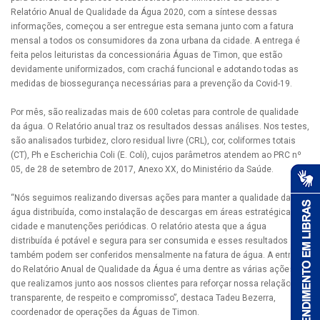
Relatório Anual de Qualidade da Água 2020, com a síntese dessas
informações, começou a ser entregue esta semana junto com a fatura
mensal a todos os consumidores da zona urbana da cidade. A entrega é
feita pelos leituristas da concessionária Águas de Timon, que estão
devidamente uniformizados, com crachá funcional e adotando todas as
medidas de biossegurança necessárias para a prevenção da Covid-19.
Por mês, são realizadas mais de 600 coletas para controle de qualidade
da água. O Relatório anual traz os resultados dessas análises. Nos testes,
são analisados turbidez, cloro residual livre (CRL), cor, coliformes totais
(CT), Ph e Escherichia Coli (E. Coli), cujos parâmetros atendem ao PRC nº
05, de 28 de setembro de 2017, Anexo XX, do Ministério da Saúde.
“Nós seguimos realizando diversas ações para manter a qualidade da
água distribuída, como instalação de descargas em áreas estratégicas da
cidade e manutenções periódicas. O relatório atesta que a água
distribuída é potável e segura para ser consumida e esses resultados
também podem ser conferidos mensalmente na fatura de água. A entrega
do Relatório Anual de Qualidade da Água é uma dentre as várias ações
que realizamos junto aos nossos clientes para reforçar nossa relação
transparente, de respeito e compromisso”, destaca Tadeu Bezerra,
coordenador de operações da Águas de Timon.