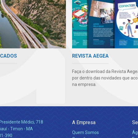
ICADOS
REVISTA AEGEA
Faça o download da Revista Aegea
por dentro das novidades que ac
na empresa.
Presidente Médici, 718
A Empresa
Se
iauí - Timon - MA
Quem Somos
Ág
31-390