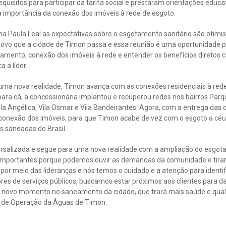
equisitos para participar da tarifa social e prestaram orientações ed
da importância da conexão dos imóveis à rede de esgoto.
ana Paula Leal as expectativas sobre o esgotamento sanitário são otimi
ovo que a cidade de Timon passa e essa reunião é uma oportunidade 
amento, conexão dos imóveis à rede e entender os benefícios diretos 
 a líder.
uma nova realidade, Timon avança com as conexões residenciais à rede
ara cá, a concessionária implantou e recuperou redes nos bairros Parqu
la Angélica, Vila Osmar e Vila Bandeirantes. Agora, com a entrega das o
conexão dos imóveis, para que Timon acabe de vez com o esgoto a céu
s saneadas do Brasil.
rsalizada e segue para uma nova realidade com a ampliação do esgota
mportantes porque podemos ouvir as demandas da comunidade e tirar 
or meio das lideranças e nós temos o cuidado e a atenção para identif
res de serviços públicos, buscamos estar próximos aos clientes para d
se novo momento no saneamento da cidade, que trará mais saúde e qual
r de Operação da Águas de Timon.