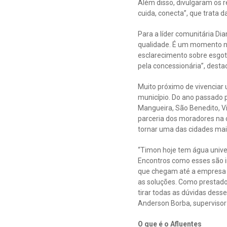
Além disso, divulgaram os r
cuida, conecta”, que trata 
Para a líder comunitária Di
qualidade. É um momento n
esclarecimento sobre esgot
pela concessionária”, destaca
Muito próximo de vivenciar 
município. Do ano passado p
Mangueira, São Benedito, Vi
parceria dos moradores na 
tornar uma das cidades mai
“Timon hoje tem água unive
Encontros como esses são i
que chegam até a empresa p
as soluções. Como prestado
tirar todas as dúvidas des
Anderson Borba, superviso
O que é o Afluentes