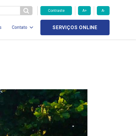
Contraste
A+
A-
SERVIÇOS ONLINE
s
Contato