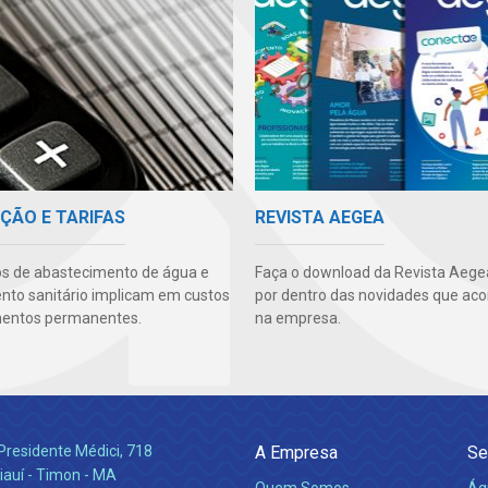
ÇÃO E TARIFAS
REVISTA AEGEA
os de abastecimento de água e
Faça o download da Revista Aegea
to sanitário implicam em custos
por dentro das novidades que ac
mentos permanentes.
na empresa.
Presidente Médici, 718
A Empresa
Se
iauí - Timon - MA