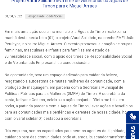
Projeto Varal Solidário leva time de voluntários da Águas de
Timon para o Miguel Arraes
Responsabilidade Social
01/04/2022
Em mais uma ação social no município, a Águas de Timon realizou na
manhã desta sexta-feira (01) o projeto Varal Solidário, na creche EMEI João
Peruhype, no bairro Miguel Arraes. O evento promoveu a doação de roupas
femininas, masculinas e infantis para famílias em estado de
vulnerabilidade social, com o apoio dos times de Responsabilidade Social
e de Voluntariado Empresarial da concessionária.
Na oportunidade, teve um espaço dedicado para cuidar da beleza,
resgatando a autoestima de muitas mulheres da comunidade, com a
produção de maquiagem, em parceria com a Secretaria Municipal de
Políticas Públicas para as Mulheres (SMPM) de Timon. A secretária da
pasta, Kellyane Gedeon, celebrou a ação conjunta. “Sinto-me feliz em
poder, a partir da parceria com a Águas de Timon, levar ações e benefícios
para as comunidades mais periféricas e carentes de nossa cidade, hoje
com o varal solidário”, destacou a secretária.
“Na empresa, somos capacitados para sermos agentes da dignidade,
cuidando bem das comunidades onde atuamos, buscando transformação