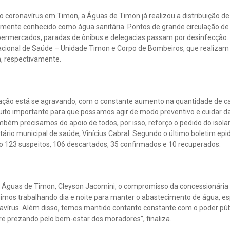
 coronavírus em Timon, a Águas de Timon já realizou a distribuição de m
larmente conhecido como água sanitária. Pontos de grande circulação d
supermercados, paradas de ônibus e delegacias passam por desinfecção.
cional de Saúde – Unidade Timon e Corpo de Bombeiros, que realizam a
a, respectivamente.
uação está se agravando, com o constante aumento na quantidade de ca
to importante para que possamos agir de modo preventivo e cuidar d
bém precisamos do apoio de todos, por isso, reforço o pedido do isolam
tário municipal de saúde, Vinícius Cabral. Segundo o último boletim epi
o 123 suspeitos, 106 descartados, 35 confirmados e 10 recuperados.
da Águas de Timon, Cleyson Jacomini, o compromisso da concessionária
uimos trabalhando dia e noite para manter o abastecimento de água, e
vírus. Além disso, temos mantido contanto constante com o poder públi
 prezando pelo bem-estar dos moradores”, finaliza.