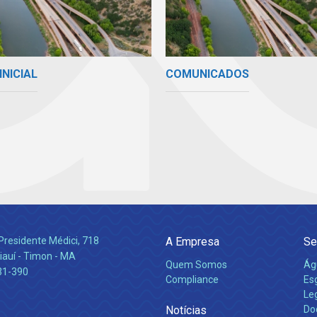
INICIAL
COMUNICADOS
Presidente Médici, 718
A Empresa
Se
iauí - Timon - MA
Quem Somos
Ág
31-390
Compliance
Es
Leg
Notícias
Do