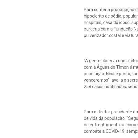
Para conter a propagação do
hipoclorito de sódio, popu
hospitais, casa do idoso, 
parceria com a Fundação Na
pulverizador costal e viatur
“A gente observa que a sit
com a Águas de Timon é mui
população. Nesse ponto, tam
venceremos”, avalia o secre
258 casos notificados, send
Para o diretor presidente 
de vida da população. “Seg
de enfrentamento ao corona
combate a COVID-19, sempre