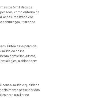
ais de 6 mil litros de
e pessoas, como entorno de
 A ação é realizada em
 sanitização utilizando
sos. Então essa parceria
a saúde da nossa
ento domiciliar. Juntos,
demiológico, a cidade tem
 é com a saúde e qualidade
specialmente nesse período
co para auxiliar no