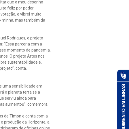
ditar que o meu desenho
ito feliz por poder
 votação, e vibrei muito
só minha, mas também da
uel Rodrigues, o projeto
r. “Essa parceria com a
nesse momento de pandemia,
nos. O projeto Artes nos
bre sustentabilidade e,
rojeto”, conta.
xe uma sensibilidade em
á o planeta terra se a
ue serviu ainda para
ículas aumentou”, comemora.
as de Timon e conta com a
e produção da Horizonte, a
rticiparam de oficinas online