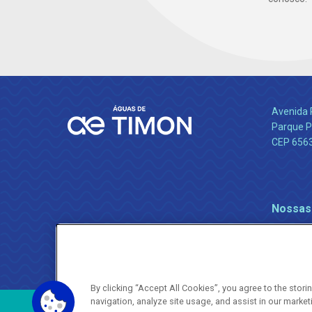
Avenida 
Parque P
CEP 656
Nossas
By clicking “Accept All Cookies”, you agree to the stor
navigation, analyze site usage, and assist in our market