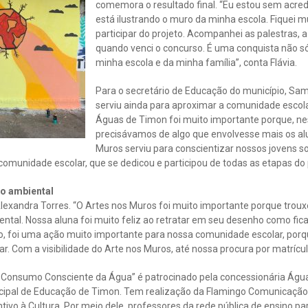
comemora o resultado final. “Eu estou sem acre
está ilustrando o muro da minha escola. Fiquei mu
participar do projeto. Acompanhei as palestras, a
quando venci o concurso. É uma conquista não 
minha escola e da minha família”, conta Flávia.
Para o secretário de Educação do município, Sam
serviu ainda para aproximar a comunidade escola
Águas de Timon foi muito importante porque, 
precisávamos de algo que envolvesse mais os alu
Muros serviu para conscientizar nossos jovens so
 comunidade escolar, que se dedicou e participou de todas as etapas do p
o ambiental
Alexandra Torres. “O Artes nos Muros foi muito importante porque trou
ntal. Nossa aluna foi muito feliz ao retratar em seu desenho como ficar
o, foi uma ação muito importante para nossa comunidade escolar, porq
dar. Com a visibilidade do Arte nos Muros, até nossa procura por matr
– Consumo Consciente da Água” é patrocinado pela concessionária Águ
icipal de Educação de Timon. Tem realização da Flamingo Comunicação 
entivo à Cultura. Por meio dele, professores da rede pública de ensino pa