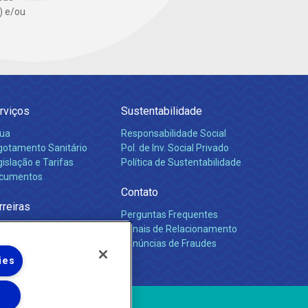
s) e/ou
rviços
Sustentabilidade
ua
Responsabilidade Social
gotamento Sanitário
Pol. de Inv. Social Privado
islação e Tarifas
Política de Sustentabilidade
cumentos
Contato
rreiras
Perguntas Frequentes
Canais de Relacionamento
Denúncias de Fraudes
ies