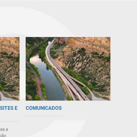
SITES E
COMUNICADOS
tes e
são