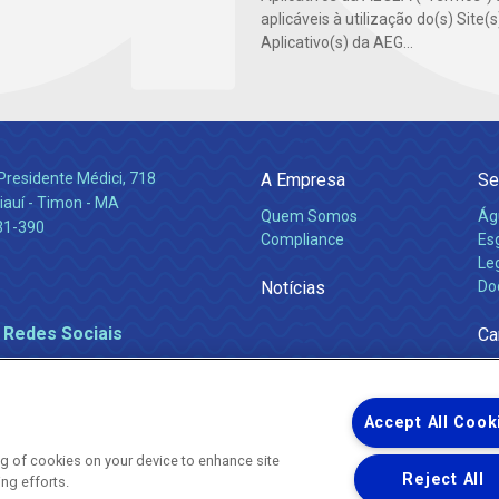
aplicáveis à utilização do(s) Site(
Aplicativo(s) da AEG...
Presidente Médici, 718
A Empresa
Se
iauí - Timon - MA
Quem Somos
Ág
31-390
Compliance
Es
Leg
Notícias
Do
 Redes Sociais
Ca
Accept All Cook
ing of cookies on your device to enhance site
Reject All
ing efforts.
Uma empresa