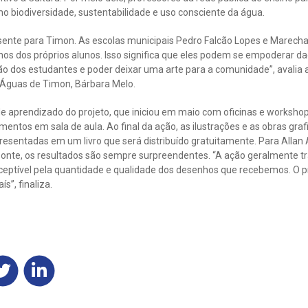
 biodiversidade, sustentabilidade e uso consciente da água.
ente para Timon. As escolas municipais Pedro Falcão Lopes e Marech
s dos próprios alunos. Isso significa que eles podem se empoderar daq
ação dos estudantes e poder deixar uma arte para a comunidade”, avalia 
 Águas de Timon, Bárbara Melo.
de aprendizado do projeto, que iniciou em maio com oficinas e worksho
entos em sala de aula. Ao final da ação, as ilustrações e as obras gra
resentadas em um livro que será distribuído gratuitamente. Para Allan 
zonte, os resultados são sempre surpreendentes. “A ação geralmente t
rceptível pela quantidade e qualidade dos desenhos que recebemos. O 
s”, finaliza.