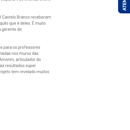
al Castelo Branco receberam
uilo que é deles. É muito
a gerente de
ps para os professores
fitadas nos muros das
Amorim, articulador do
raz resultados super
projeto tem revelado muitos