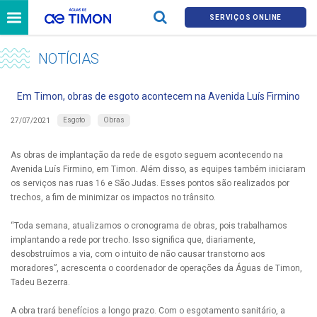
SERVIÇOS ONLINE
NOTÍCIAS
Em Timon, obras de esgoto acontecem na Avenida Luís Firmino
Esgoto
Obras
27/07/2021
As obras de implantação da rede de esgoto seguem acontecendo na
Avenida Luís Firmino, em Timon. Além disso, as equipes também iniciaram
os serviços nas ruas 16 e São Judas. Esses pontos são realizados por
trechos, a fim de minimizar os impactos no trânsito.
“Toda semana, atualizamos o cronograma de obras, pois trabalhamos
implantando a rede por trecho. Isso significa que, diariamente,
desobstruímos a via, com o intuito de não causar transtorno aos
moradores”, acrescenta o coordenador de operações da Águas de Timon,
Tadeu Bezerra.
A obra trará benefícios a longo prazo. Com o esgotamento sanitário, a