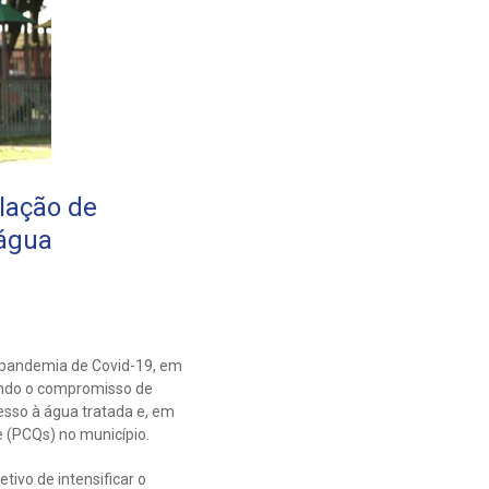
alação de
 água
 pandemia de Covid-19, em
ando o compromisso de
esso à água tratada e, em
e (PCQs) no município.
tivo de intensificar o