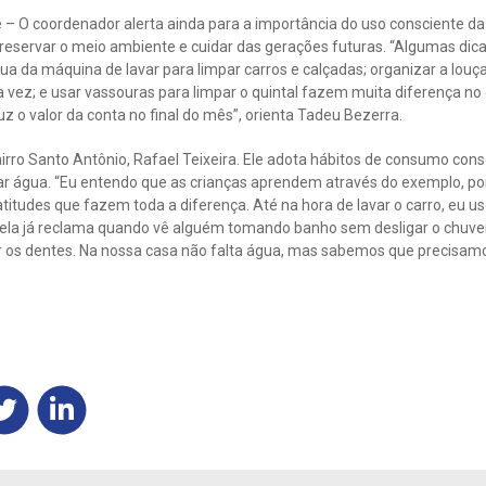
 O coordenador alerta ainda para a importância do uso consciente da 
preservar o meio ambiente e cuidar das gerações futuras. “Algumas d
a da máquina de lavar para limpar carros e calçadas; organizar a louça
 vez; e usar vassouras para limpar o quintal fazem muita diferença n
uz o valor da conta no final do mês”, orienta Tadeu Bezerra.
irro Santo Antônio, Rafael Teixeira. Ele adota hábitos de consumo consc
r água. “Eu entendo que as crianças aprendem através do exemplo, po
titudes que fazem toda a diferença. Até na hora de lavar o carro, eu 
je ela já reclama quando vê alguém tomando banho sem desligar o chuv
ar os dentes. Na nossa casa não falta água, mas sabemos que precisamo