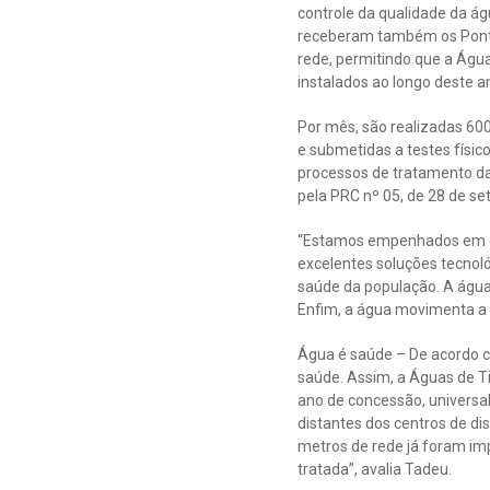
controle da qualidade da á
receberam também os Pontos
rede, permitindo que a Ág
instalados ao longo deste a
Por mês, são realizadas 60
e submetidas a testes físi
processos de tratamento da 
pela PRC nº 05, de 28 de se
“Estamos empenhados em gar
excelentes soluções tecnol
saúde da população. A água
Enfim, a água movimenta a 
Água é saúde – De acordo c
saúde. Assim, a Águas de T
ano de concessão, universal
distantes dos centros de di
metros de rede já foram im
tratada”, avalia Tadeu.