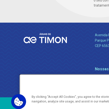
o seu co
tratamento
Avenida 
Parque P
CEP 656
Nossas
By clicking “Accept All Cookies”, you agree to the stor
navigation, analyze site usage, and assist in our market