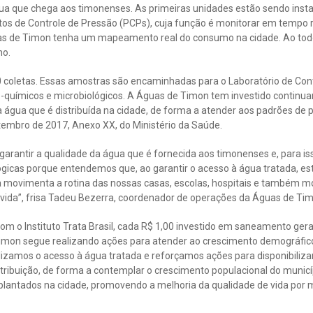
gua que chega aos timonenses. As primeiras unidades estão sendo insta
 de Controle de Pressão (PCPs), cuja função é monitorar em tempo r
uas de Timon tenha um mapeamento real do consumo na cidade. Ao tod
no.
0 coletas. Essas amostras são encaminhadas para o Laboratório de Con
co-químicos e microbiológicos. A Águas de Timon tem investido continu
água que é distribuída na cidade, de forma a atender aos padrões de p
tembro de 2017, Anexo XX, do Ministério da Saúde.
antir a qualidade da água que é fornecida aos timonenses e, para is
ógicas porque entendemos que, ao garantir o acesso à água tratada, es
 movimenta a rotina das nossas casas, escolas, hospitais e também 
vida”, frisa Tadeu Bezerra, coordenador de operações da Águas de Ti
om o Instituto Trata Brasil, cada R$ 1,00 investido em saneamento ger
imon segue realizando ações para atender ao crescimento demográfico
izamos o acesso à água tratada e reforçamos ações para disponibilizar
stribuição, de forma a contemplar o crescimento populacional do municíp
plantados na cidade, promovendo a melhoria da qualidade de vida por 