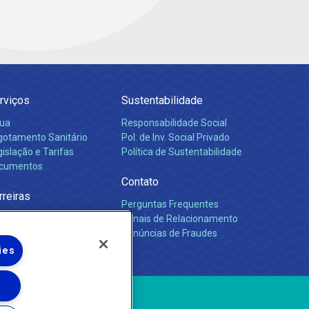
rviços
Sustentabilidade
ua
Responsabilidade Social
gotamento Sanitário
Pol. de Inv. Social Privado
islação e Tarifas
Política de Sustentabilidade
cumentos
Contato
rreiras
Perguntas Frequentes
Canais de Relacionamento
Denúncias de Fraudes
ies