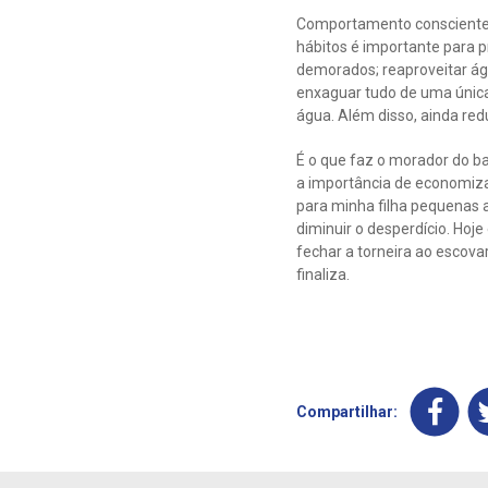
Comportamento consciente –
hábitos é importante para 
demorados; reaproveitar águ
enxaguar tudo de uma única
água. Além disso, ainda red
É o que faz o morador do ba
a importância de economiza
para minha filha pequenas a
diminuir o desperdício. Ho
fechar a torneira ao escov
finaliza.
Compartilhar: