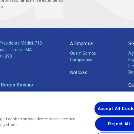
mpromisso também se estende ao
...
Presidente Médici, 718
A Empresa
Se
iauí - Timon - MA
Quem Somos
Ág
31-390
Compliance
Es
Leg
Notícias
Do
 Redes Sociais
Ca
Accept All Cook
ing of cookies on your device to enhance site
Reject All
ing efforts.
Uma empresa
Copyright ® 2026 - Todos os Direitos Reservados.