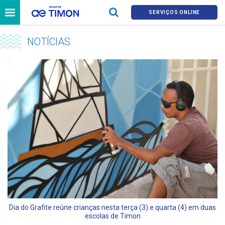
SERVIÇOS ONLINE
NOTÍCIAS
Dia do Grafite reúne crianças nesta terça (3) e quarta (4) em duas
escolas de Timon