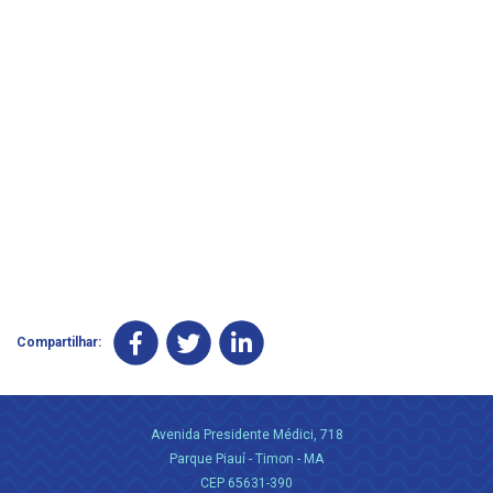
Compartilhar:
Avenida Presidente Médici, 718
Parque Piauí - Timon - MA
CEP 65631-390