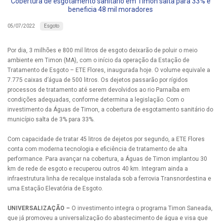
Cobertura de esgotamento sanitário em Timon salta para 33% e
beneficia 48 mil moradores
Esgoto
05/07/2022
Por dia, 3 milhões e 800 mil litros de esgoto deixarão de poluir o meio
ambiente em Timon (MA), com o início da operação da Estação de
Tratamento de Esgoto – ETE Flores, inaugurada hoje. O volume equivale a
7.775 caixas d’água de 500 litros. Os dejetos passarão por rígidos
processos de tratamento até serem devolvidos ao rio Parnaíba em
condições adequadas, conforme determina a legislação. Com o
investimento da Águas de Timon, a cobertura de esgotamento sanitário do
município salta de 3% para 33%.
Com capacidade de tratar 45 litros de dejetos por segundo, a ETE Flores
conta com moderna tecnologia e eficiência de tratamento de alta
performance. Para avançar na cobertura, a Águas de Timon implantou 30
km de rede de esgoto e recuperou outros 40 km. Integram ainda a
infraestrutura linha de recalque instalada sob a ferrovia Transnordestina e
uma Estação Elevatória de Esgoto.
UNIVERSALIZAÇÃO –
O investimento integra o programa Timon Saneada,
que já promoveu a universalização do abastecimento de água e visa que