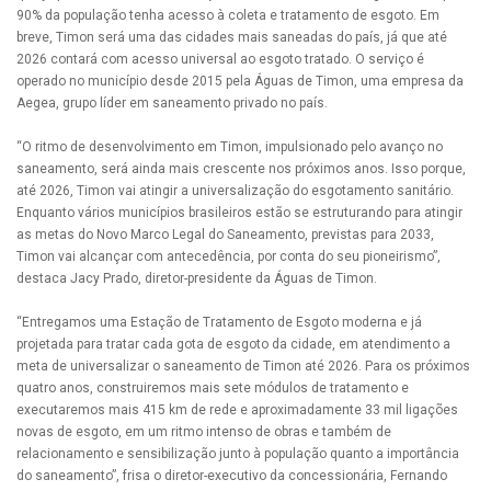
90% da população tenha acesso à coleta e tratamento de esgoto. Em
breve, Timon será uma das cidades mais saneadas do país, já que até
2026 contará com acesso universal ao esgoto tratado. O serviço é
operado no município desde 2015 pela Águas de Timon, uma empresa da
Aegea, grupo líder em saneamento privado no país.
“O ritmo de desenvolvimento em Timon, impulsionado pelo avanço no
saneamento, será ainda mais crescente nos próximos anos. Isso porque,
até 2026, Timon vai atingir a universalização do esgotamento sanitário.
Enquanto vários municípios brasileiros estão se estruturando para atingir
as metas do Novo Marco Legal do Saneamento, previstas para 2033,
Timon vai alcançar com antecedência, por conta do seu pioneirismo”,
destaca Jacy Prado, diretor-presidente da Águas de Timon.
“Entregamos uma Estação de Tratamento de Esgoto moderna e já
projetada para tratar cada gota de esgoto da cidade, em atendimento a
meta de universalizar o saneamento de Timon até 2026. Para os próximos
quatro anos, construiremos mais sete módulos de tratamento e
executaremos mais 415 km de rede e aproximadamente 33 mil ligações
novas de esgoto, em um ritmo intenso de obras e também de
relacionamento e sensibilização junto à população quanto a importância
do saneamento”, frisa o diretor-executivo da concessionária, Fernando