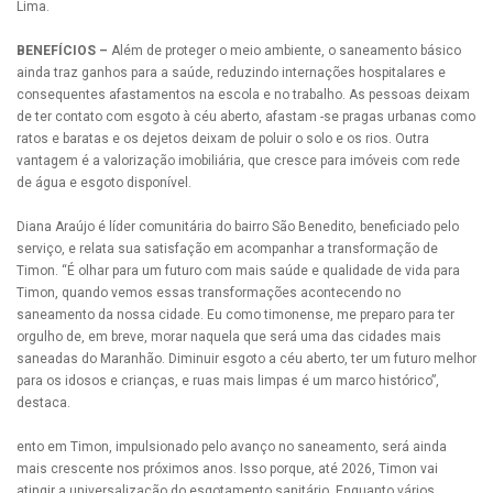
Lima.
BENEFÍCIOS –
Além de proteger o meio ambiente, o saneamento básico
ainda traz ganhos para a saúde, reduzindo internações hospitalares e
consequentes afastamentos na escola e no trabalho. As pessoas deixam
de ter contato com esgoto à céu aberto, afastam -se pragas urbanas como
ratos e baratas e os dejetos deixam de poluir o solo e os rios. Outra
vantagem é a valorização imobiliária, que cresce para imóveis com rede
de água e esgoto disponível.
Diana Araújo é líder comunitária do bairro São Benedito, beneficiado pelo
serviço, e relata sua satisfação em acompanhar a transformação de
Timon. “É olhar para um futuro com mais saúde e qualidade de vida para
Timon, quando vemos essas transformações acontecendo no
saneamento da nossa cidade. Eu como timonense, me preparo para ter
orgulho de, em breve, morar naquela que será uma das cidades mais
saneadas do Maranhão. Diminuir esgoto a céu aberto, ter um futuro melhor
para os idosos e crianças, e ruas mais limpas é um marco histórico”,
destaca.
ento em Timon, impulsionado pelo avanço no saneamento, será ainda
mais crescente nos próximos anos. Isso porque, até 2026, Timon vai
atingir a universalização do esgotamento sanitário. Enquanto vários