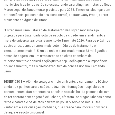
municípios brasileiros estão se estruturando para atingir as metas do Novo
Marco Legal do Saneamento, previstas para 2033, Timon vai alcançar com
antecedência, por conta do seu pioneirismo”, destaca Jacy Prado, diretor-
presidente da Águas de Timon.
“Entregamos uma Estação de Tratamento de Esgoto moderna e já
projetada para tratar cada gota de esgoto da cidade, em atendimento a
meta de universalizar o saneamento de Timon até 2026. Para os próximos
quatro anos, construiremos mais sete módulos de tratamento e
executaremos mais 415 km de rede e aproximadamente 33 mil ligações
novas de esgoto, em um ritmo intenso de obras e também de
relacionamento e sensibilização junto à população quanto a importância
do saneamento”, frisa o diretor-executivo da concessionária, Fernando
Lima.
BENEFÍCIOS –
Além de proteger o meio ambiente, o saneamento básico
ainda traz ganhos para a saúde, reduzindo internações hospitalares e
consequentes afastamentos na escola e no trabalho. As pessoas deixam
de ter contato com esgoto à céu aberto, afastam -se pragas urbanas como
ratos e baratas e os dejetos deixam de poluir o solo e os rios. Outra
vantagem é a valorização imobiliária, que cresce para imóveis com rede
de água e esgoto disponível.