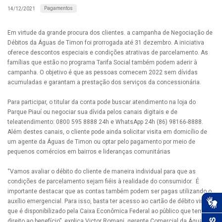
Pagamentos
14/12/2021
Em virtude da grande procura dos clientes. a campanha de Negociação de
Débitos da Águas de Timon foi prorrogada até 31 dezembro. A iniciativa
oferece descontos especiais e condições atrativas de parcelamento. As
famílias que estão no programa Tarifa Social também podem aderir à
campanha. O objetivo é que as pessoas comecem 2022 sem dívidas
acumuladas e garantam a prestação dos serviços da concessionária.
Para participar, o titular da conta pode buscar atendimento na loja do
Parque Piauí ou negociar sua dívida pelos canais digitais e de
teleatendimento: 0800 595 8888 24h e WhatsApp 24h (86) 98166-8888.
Além destes canais, o cliente pode ainda solicitar visita em domicílio de
um agente da Águas de Timon ou optar pelo pagamento por meio de
pequenos comércios em bairros e lideranças comunitárias
“Vamos avaliar o débito do cliente de maneira individual para que as
condições de parcelamento sejam fiéis à realidade do consumidor. É
importante destacar que as contas também podem ser pagas utilizando o
auxílio emergencial. Para isso, basta ter acesso ao cartão de débito virtual,
que é disponibilizado pela Caixa Econômica Federal ao público que tem
direito ao benefício”, explica Victor Romani, gerente Comercial da Águas de