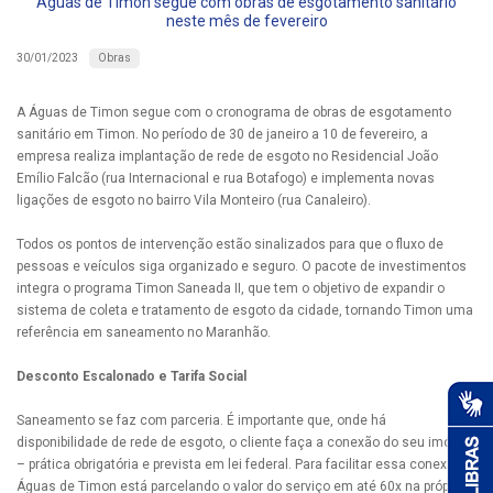
Águas de Timon segue com obras de esgotamento sanitário
neste mês de fevereiro
Obras
30/01/2023
A Águas de Timon segue com o cronograma de obras de esgotamento
sanitário em Timon. No período de 30 de janeiro a 10 de fevereiro, a
empresa realiza implantação de rede de esgoto no Residencial João
Emílio Falcão (rua Internacional e rua Botafogo) e implementa novas
ligações de esgoto no bairro Vila Monteiro (rua Canaleiro).
Todos os pontos de intervenção estão sinalizados para que o fluxo de
pessoas e veículos siga organizado e seguro. O pacote de investimentos
integra o programa Timon Saneada II, que tem o objetivo de expandir o
sistema de coleta e tratamento de esgoto da cidade, tornando Timon uma
referência em saneamento no Maranhão.
Desconto Escalonado e Tarifa Social
Saneamento se faz com parceria. É importante que, onde há
disponibilidade de rede de esgoto, o cliente faça a conexão do seu imóvel
– prática obrigatória e prevista em lei federal. Para facilitar essa conexão, a
Águas de Timon está parcelando o valor do serviço em até 60x na própria