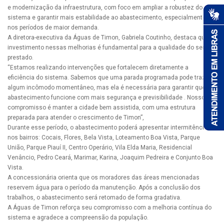
e modernização da infraestrutura, com foco em ampliar a robustez do
sistema e garantir mais estabilidade ao abastecimento, especialmente
nos períodos de maior demanda.
A diretora-executiva da Águas de Timon, Gabriela Coutinho, destaca que o
investimento nessas melhorias é fundamental para a qualidade do serviço
prestado.
“Estamos realizando intervenções que fortalecem diretamente a
eficiência do sistema. Sabemos que uma parada programada pode trazer
algum incômodo momentâneo, mas ela é necessária para garantir que o
abastecimento funcione com mais segurança e previsibilidade . Nosso
compromisso é manter a cidade bem assistida, com uma estrutura
preparada para atender o crescimento de Timon”,
Durante esse período, o abastecimento poderá apresentar intermitências
nos bairros: Cocais, Flores, Bela Vista, Loteamento Boa Vista, Parque
União, Parque Piauí II, Centro Operário, Vila Elda Maria, Residencial
Venâncio, Pedro Ceará, Marimar, Karina, Joaquim Pedreira e Conjunto Boa
Vista.
A concessionária orienta que os moradores das áreas mencionadas
reservem água para o período da manutenção. Após a conclusão dos
trabalhos, o abastecimento será retomado de forma gradativa.
A Águas de Timon reforça seu compromisso com a melhoria contínua do
sistema e agradece a compreensão da população.