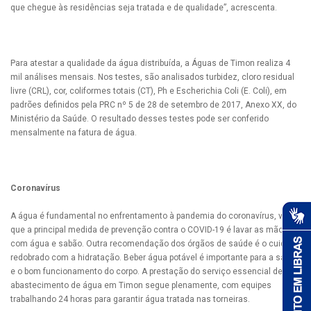
que chegue às residências seja tratada e de qualidade”, acrescenta.
Para atestar a qualidade da água distribuída, a Águas de Timon realiza 4
mil análises mensais. Nos testes, são analisados turbidez, cloro residual
livre (CRL), cor, coliformes totais (CT), Ph e Escherichia Coli (E. Coli), em
padrões definidos pela PRC nº 5 de 28 de setembro de 2017, Anexo XX, do
Ministério da Saúde. O resultado desses testes pode ser conferido
mensalmente na fatura de água.
Coronavírus
A água é fundamental no enfrentamento à pandemia do coronavírus, visto
que a principal medida de prevenção contra o COVID-19 é lavar as mãos
com água e sabão. Outra recomendação dos órgãos de saúde é o cuidado
redobrado com a hidratação. Beber água potável é importante para a saúde
e o bom funcionamento do corpo. A prestação do serviço essencial de
abastecimento de água em Timon segue plenamente, com equipes
trabalhando 24 horas para garantir água tratada nas torneiras.