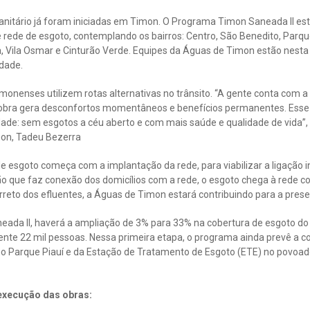
nitário já foram iniciadas em Timon. O Programa Timon Saneada II est
 rede de esgoto, contemplando os bairros: Centro, São Benedito, Parque
ca, Vila Osmar e Cinturão Verde. Equipes da Águas de Timon estão nest
idade.
imonenses utilizem rotas alternativas no trânsito. “A gente conta com
bra gera desconfortos momentâneos e benefícios permanentes. Esse é
ade: sem esgotos a céu aberto e com mais saúde e qualidade de vida”,
on, Tadeu Bezerra
 esgoto começa com a implantação da rede, para viabilizar a ligação in
ão que faz conexão dos domicílios com a rede, o esgoto chega à rede col
rreto dos efluentes, a Águas de Timon estará contribuindo para a pres
da II, haverá a ampliação de 3% para 33% na cobertura de esgoto do 
ente 22 mil pessoas. Nessa primeira etapa, o programa ainda prevê a c
no Parque Piauí e da Estação de Tratamento de Esgoto (ETE) no povoado
execução das obras: