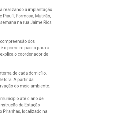
á realizando a implantação
 Piauí I, Formosa, Mutirão,
a semana na rua Jaime Rios
 a compreensão dos
 o primeiro passo para a
 explica o coordenador de
terna de cada domicílio.
etora. A partir da
ervação do meio ambiente.
município até o ano de
onstrução da Estação
 Piranhas, localizado na