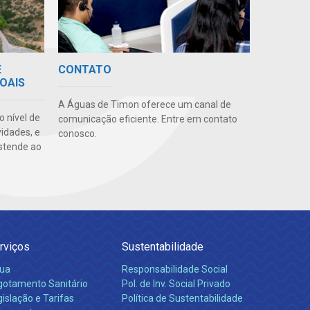
E
CONTATO
OAIS
A Águas de Timon oferece um canal de
o nível de
comunicação eficiente. Entre em contato
vidades, e
conosco.
stende ao
rviços
Sustentabilidade
ua
Responsabilidade Social
gotamento Sanitário
Pol. de Inv. Social Privado
islação e Tarifas
Política de Sustentabilidade