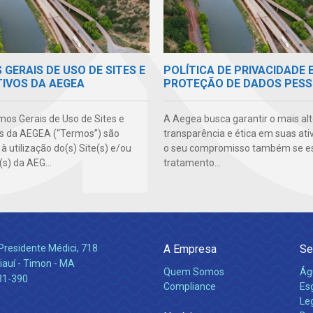
GERAIS DE USO DE SITES E
POLÍTICA DE PRIVACIDADE 
TIVOS DA AEGEA
PROTEÇÃO DE DADOS PESS
mos Gerais de Uso de Sites e
A Aegea busca garantir o mais alt
os da AEGEA (“Termos”) são
transparência e ética em suas ati
 à utilização do(s) Site(s) e/ou
o seu compromisso também se e
(s) da AEG...
tratamento...
Presidente Médici, 718
A Empresa
Se
iauí - Timon - MA
Quem Somos
Ág
31-390
Compliance
Es
Leg