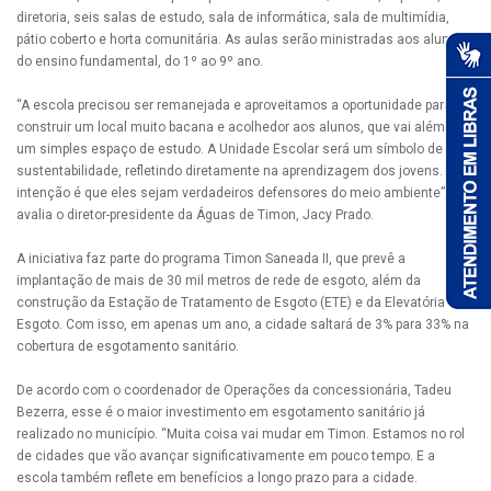
diretoria, seis salas de estudo, sala de informática, sala de multimídia,
pátio coberto e horta comunitária. As aulas serão ministradas aos alunos
do ensino fundamental, do 1º ao 9º ano.
“A escola precisou ser remanejada e aproveitamos a oportunidade para
construir um local muito bacana e acolhedor aos alunos, que vai além de
um simples espaço de estudo. A Unidade Escolar será um símbolo de
sustentabilidade, refletindo diretamente na aprendizagem dos jovens. A
intenção é que eles sejam verdadeiros defensores do meio ambiente”,
avalia o diretor-presidente da Águas de Timon, Jacy Prado.
A iniciativa faz parte do programa Timon Saneada II, que prevê a
implantação de mais de 30 mil metros de rede de esgoto, além da
construção da Estação de Tratamento de Esgoto (ETE) e da Elevatória de
Esgoto. Com isso, em apenas um ano, a cidade saltará de 3% para 33% na
cobertura de esgotamento sanitário.
De acordo com o coordenador de Operações da concessionária, Tadeu
Bezerra, esse é o maior investimento em esgotamento sanitário já
realizado no município. “Muita coisa vai mudar em Timon. Estamos no rol
de cidades que vão avançar significativamente em pouco tempo. E a
escola também reflete em benefícios a longo prazo para a cidade.