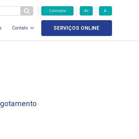
Contraste
A+
A-
SERVIÇOS ONLINE
s
Contato
sgotamento