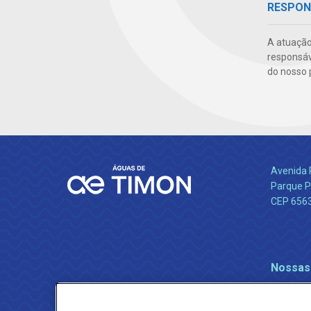
RESPON
A atuação
responsáve
do nosso 
Avenida 
Parque P
CEP 656
Nossas