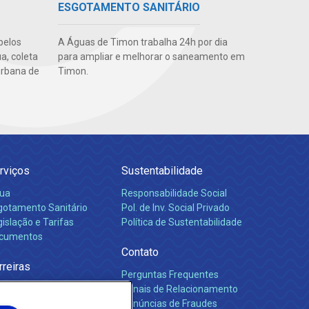
ESGOTAMENTO SANITÁRIO
pelos
A Águas de Timon trabalha 24h por dia
a, coleta
para ampliar e melhorar o saneamento em
urbana de
Timon.
rviços
Sustentabilidade
ua
Responsabilidade Social
gotamento Sanitário
Pol. de Inv. Social Privado
islação e Tarifas
Política de Sustentabilidade
cumentos
Contato
rreiras
Perguntas Frequentes
Canais de Relacionamento
Denúncias de Fraudes