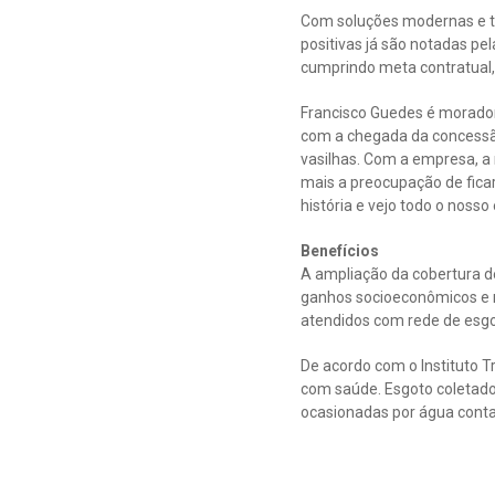
Com soluções modernas e t
positivas já são notadas p
cumprindo meta contratual,
Francisco Guedes é morador 
com a chegada da concessã
vasilhas. Com a empresa, a
mais a preocupação de fica
história e vejo todo o nos
Benefícios
A ampliação da cobertura d
ganhos socioeconômicos e n
atendidos com rede de esgo
De acordo com o Instituto T
com saúde. Esgoto coletado
ocasionadas por água conta