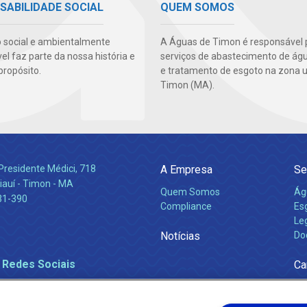
SABILIDADE SOCIAL
QUEM SOMOS
 social e ambientalmente
A Águas de Timon é responsável 
l faz parte da nossa história e
serviços de abastecimento de águ
propósito.
e tratamento de esgoto na zona 
Timon (MA).
Presidente Médici, 718
A Empresa
Se
iauí - Timon - MA
Quem Somos
Ág
31-390
Compliance
Es
Leg
Notícias
Do
 Redes Sociais
Ca