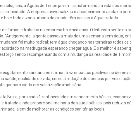
ecnológicas, a Águas de Timon já vem transformando a vida dos mor
ela comunidade. A empresa universalizou o abastecimento ainda no pri
 e hoje toda a zona urbana da cidade têm acesso à água tratada.
de Timon e trabalha na empresa há cinco anos. O leiturista sente no s
o. “Antigamente, a gente passava mais de uma semana sem água, ent
 mudança foi muito radical: tem água chegando nas torneiras todos os 
r acordado na madrugada esperando chegar água. E o melhor é saber q
so esforço sendo recompensando com a mudança da realidade de Timon
e esgotamento sanitário em Timon traz impactos positivos no desenvo
a saúde, qualidade de vida, como a redução de doenças por veiculação 
to ganham ainda em valorização imobiliária.
rata Brasil, para cada 1 real investido em saneamento básico, economi
 e tratado ainda proporciona melhoria da saúde pública, pois reduz o
minada, além de melhorar as condições sanitárias locais.