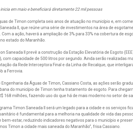
nicia em maio e beneficiará diretamente 22 mil pessoas
 Águas de Timon completa seis anos de atuação no município e, em co
aneada II, que reúne uma série de investimentos na área de esgotamen
. Com a ação, haverá a ampliação de 3% para 33% na cobertura de esgo
no estado do Maranhão.
on Saneada II prevê a construção da Estação Elevatória de Esgoto (EEE
 com capacidade de 500 litros por segundo. Ainda serão realizadas mai
tação da Rede Interceptora Final e da Linha de Recalque, que interligar
 a Ferrovia.
 Engenharia da Águas de Timon, Cassiano Costa, as ações serão gradua
rbana do município de Timon tenha tratamento de esgoto. Para chegar
$ 168 milhões, fazendo uso do que há de mais moderno no setor de sa
grama Timon Saneada II será um legado para a cidade e os serviços fic
anitário é fundamental para a melhoria na qualidade de vida das pesso
e bem-estar, reduzindo indicadores negativos para o município e prese
os Timon a cidade mais saneada do Maranhão”, frisa Cassiano.