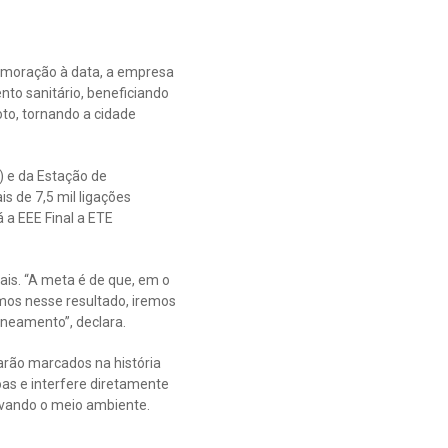
memoração à data, a empresa
to sanitário, beneficiando
to, tornando a cidade
) e da Estação de
s de 7,5 mil ligações
á a EEE Final a ETE
is. “A meta é de que, em o
mos nesse resultado, iremos
neamento”, declara.
arão marcados na história
as e interfere diretamente
rvando o meio ambiente.