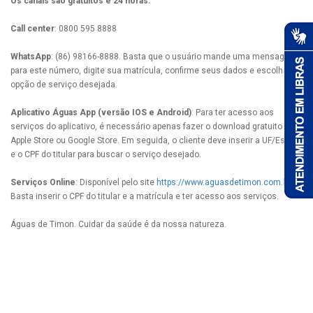
Os canais são gratuitos e 24 horas:
Call center
: 0800 595 8888
WhatsApp
: (86) 98166-8888. Basta que o usuário mande uma mensagem
para este número, digite sua matrícula, confirme seus dados e escolha a
opção de serviço desejada.
Aplicativo Águas App (versão IOS e Android)
: Para ter acesso aos
serviços do aplicativo, é necessário apenas fazer o download gratuito na
Apple Store ou Google Store. Em seguida, o cliente deve inserir a UF/Estado
e o CPF do titular para buscar o serviço desejado.
Serviços Online
: Disponível pelo site
https://www.aguasdetimon.com.br/
.
Basta inserir o CPF do titular e a matrícula e ter acesso aos serviços.
Águas de Timon. Cuidar da saúde é da nossa natureza.