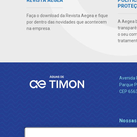
POLÍTIC
REVISTA AEGEA
PROTEÇ
Faça o download da Revista Aegea e fique
A Aegea bu
por dentro das novidades que acontecem
transparên
na empresa.
o seu co
tratamento
Avenida 
Parque P
CEP 656
Nossas