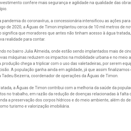
investimento confere mais segurança e agilidade na qualidade das obr
pio.
 pandemia do coronavírus, a concessionária intensificou as ações para
ngo de 2020, a Águas de Timon implantou cerca de 10 mil metros de no
so significa que moradores que antes não tinham acesso à água tratada,
a realidade para contar.
o no bairro Julia Almeida, onde estão sendo implantados mais de cin
s novas máquinas reduzem os impactos na mobilidade urbana e no meio 
 produção chega a triplicar com o uso das valetadeiras, por serem eq
cisão. A população ganha ainda em agilidade, já que assim finalizamos
ica Tadeu Bezerra, coordenador de operações da Águas de Timon.
tratada, a Águas de Timon contribui com a melhoria da saúde da popula
ltos no trabalho, em razão da redução de doenças relacionadas à falta
da a preservação dos corpos hídricos e do meio ambiente, além do d
mo turismo e valorização imobiliária.