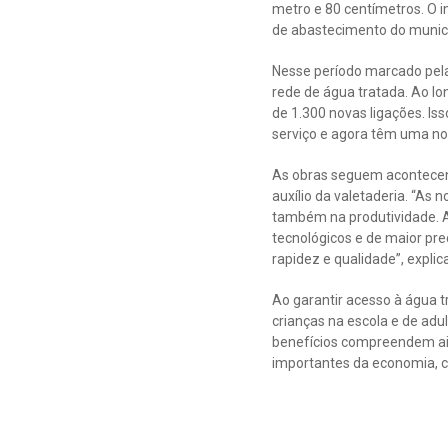
metro e 80 centímetros. O 
de abastecimento do municí
Nesse período marcado pela
rede de água tratada. Ao lo
de 1.300 novas ligações. Is
serviço e agora têm uma nov
As obras seguem acontecend
auxílio da valetaderia. “A
também na produtividade. A
tecnológicos e de maior pre
rapidez e qualidade”, expl
Ao garantir acesso à água 
crianças na escola e de adu
benefícios compreendem ain
importantes da economia, co