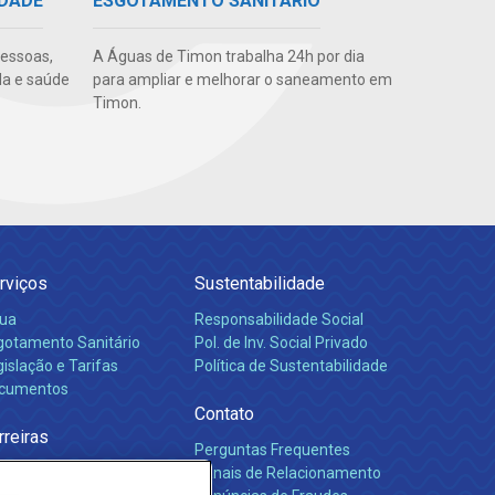
IDADE
ESGOTAMENTO SANITÁRIO
pessoas,
A Águas de Timon trabalha 24h por dia
da e saúde
para ampliar e melhorar o saneamento em
Timon.
rviços
Sustentabilidade
ua
Responsabilidade Social
gotamento Sanitário
Pol. de Inv. Social Privado
islação e Tarifas
Política de Sustentabilidade
cumentos
Contato
rreiras
Perguntas Frequentes
Canais de Relacionamento