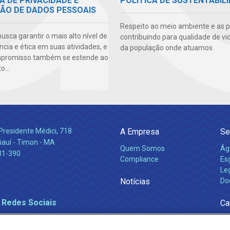
A DE PRIVACIDADE E
POLÍTICA DE SUSTENTABIL
ÃO DE DADOS PESSOAIS
Respeito ao meio ambiente e as 
sca garantir o mais alto nível de
contribuindo para qualidade de vi
cia e ética em suas atividades, e
da população onde atuamos.
mpromisso também se estende ao
...
Presidente Médici, 718
A Empresa
Se
iauí - Timon - MA
Quem Somos
Ág
31-390
Compliance
Es
Leg
Notícias
Do
 Redes Sociais
Ca