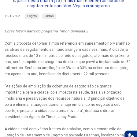
A partir desta quarta (13), mais ruas recebem as obras de
esgotamento sanitário. Veja o cronograma
Esgoto
Obras
12/10/2021
Obras fazem parte do programa Timon Saneada 2
Com a proposta de tornar Timon referência em saneamento no Maranhão,
as obras de esgotamento sanitário avançam cada vez mais. A cidade já
recebeu mais de 13 mil metros de rede de esgoto e, até maio do próximo
ano, será cumprido o cronograma de obras que prevê a implantação de 30
mil metros. Será uma ampliação de 3% para 33% na cobertura de esgoto,
em apenas um ano, beneficiando diretamente 22 mil pessoas.
“As ações de ampliação da cobertura de esgoto são de grande
importância para a cidade, pois impacta na saúde, traz a valorização
imobiliária e preservação dos recursos naturais. O principal objetivo da
obra é eliminar situações comuns hoje em dia, como esgotos a céu
aberto, e preparar a cidade para uma nova era”, destaca o diretor-
presidente da Águas de Timon, Jacy Prado.
A cidade está com várias frentes de trabalho, como a construção da
Estação de Tratamento de Esgoto no povoado Piranhas, localizado na