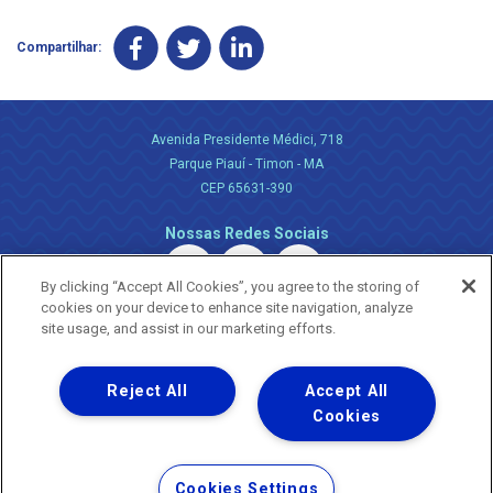
Compartilhar:
Avenida Presidente Médici, 718
Parque Piauí - Timon - MA
CEP 65631-390
Nossas Redes Sociais
By clicking “Accept All Cookies”, you agree to the storing of
cookies on your device to enhance site navigation, analyze
site usage, and assist in our marketing efforts.
Reject All
Accept All
Uma empresa
Copyright ® 2026 - Todos os Direitos Reservados.
Cookies
Nossa natureza movimenta a vida
Termos Gerais de Uso de Sites e Aplicativos
Cookies Settings